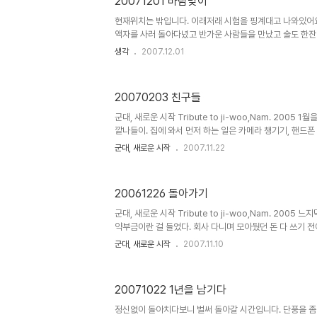
20071201 바람맞이
현재위치는 밖입니다. 이래저래 시험을 핑계대고 나와있어요
액자를 사러 돌아다녔고 반가운 사람들을 만났고 술도 한잔
주말이군요. 반갑습니다. ^^; RSS가 문제가 있었습니다
생각
2007.12.01
들께 죄송합니다.
20070203 친구들
군대, 새로운 시작 Tribute to ji-woo,Nam. 2005
깥나들이. 집에 와서 먼저 하는 일은 카메라 챙기기, 핸드폰
날 때마다 적어놓은 이런저런 단어들이 한가득 이다. 다니고
군대, 새로운 시작
2007.11.22
이 치워놓으시는데, 성격상 한참을 어지르고 나서야 나갈 준
서는 길. 어쩐지 멋진 느낌의 꼬마들을 스쳐 지난다. 충무
청주에서 올라왔단다. 집에서 늦게 나온 터라 부랴부랴 움직
20061226 돌아가기
러서 아는 분께 선물할 사진을 한 장 찾았다. 충무로 미놀
고, 이것저것 사러 돌아다니다가 뭔갈 먹자고 다시 한참을 
군대, 새로운 시작 Tribute to ji-woo,Nam. 2005
약부금이란 걸 들었다. 회사 다니며 모아뒀던 돈 다 쓰기 전에
이 들어서... 집에 돌아와서는 가지고 돌아갈 것들을 챙겨본
군대, 새로운 시작
2007.11.10
지겹게 읽고 있는 동굴, 사놓고 거의 펴보지 않았던 일본어 
름통의 국화차. 여행 다니면서 메모해두었던 것도 사진을 찍
리는데 도움이 되겠지... 한참을 컴퓨터에 빠져있다 보니 거
20071022 1년을 남기다
그적거리고 있는 내게 얼른 저녁 먹으라고 성화이신 엄마와
집에서 밥 먹는 거라고 이것저것 챙겨주시는 마음을 김이 오
정신없이 돌아치다보니 벌써 돌아갈 시간입니다. 단풍을 좀 