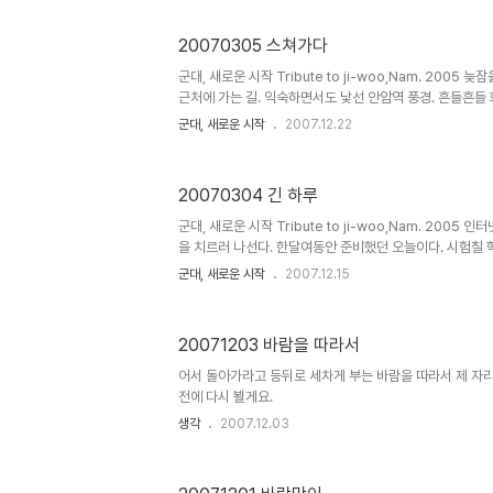
20070305 스쳐가다
군대, 새로운 시작 Tribute to ji-woo,Nam. 2005
근처에 가는 길. 익숙하면서도 낯선 안암역 풍경. 흔들흔들 
나 싶게 흩뿌리는 때아닌 싸릿눈. 조금씩 걸음이 바빠지는 
군대, 새로운 시작
2007.12.22
깃을 여미며 성원형과 장사장님께서 등장. 회사를 그만두고 
고대 앞 '만두방' 수제 만두. 1인당 두세 판은 너끈히 먹는다
었던 몸이 녹는다. 점심을 먹고 사장님은 볼일 보러 가셨고
20070304 긴 하루
서 커피 한 잔. 친구들에게 부탁해서 일본에서 사온 pivi용
야기들. 매번 생각에 도움되는 형의 이야기. 여전히 뿌리는 .
군대, 새로운 시작 Tribute to ji-woo,Nam. 200
을 치르러 나선다. 한달여동안 준비했던 오늘이다. 시험칠 
을 걷는다. 다들 시험을 보러 가는 모양인지 종종 걸음을 걷
군대, 새로운 시작
2007.12.15
바람이 아직 차다. 성동공업고등학교. 요즘은 학교 건물들이
판과 함께 어우러진 좌판. 시험이 있는 줄 어떻게 아시는지 
머니들. 멍하니 화살표를 따라 시험장으로 향한다. 수험번호
20071203 바람을 따라서
른다. 몇번을 훑어본 시험지들을 다시 또 뒤적이며 시간을 
흑판과 교탁. 이상하게 반갑고, 그리운 풍경들. 시험을 마치고
어서 돌아가라고 등뒤로 세차게 부는 바람을 따라서 제 자리
전에 다시 뵐게요.
생각
2007.12.03