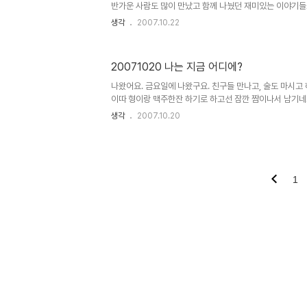
반가운 사람도 많이 만났고 함께 나눴던 재미있는 이야기들도
또 나올때까지 언제나 행복하시길. (이래봤자 금방 나옵니다만.
생각
2007.10.22
제대가 정확히 1년이 남았어요. 아직 멀었다는 생각도 들고
내가 남들보다 조금 늦은 나이에 군대에 가서 이룬 건 뭐고,
보는 오늘이 되길 바래봅니다.
20071020 나는 지금 어디에?
나왔어요. 금요일에 나왔구요. 친구들 만나고, 술도 마시고
이따 형이랑 맥주한잔 하기로 하고선 잠깐 짬이나서 남기네요. 좋
나저나 -_- 갑자기 너무 추워졌어요. 가을은 가을인데 뭔가
생각
2007.10.20
조심하시길..
1