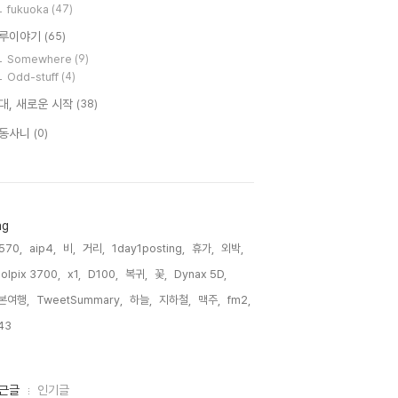
fukuoka
(47)
루이야기
(65)
Somewhere
(9)
Odd-stuff
(4)
대, 새로운 시작
(38)
동사니
(0)
ag
570,
aip4,
비,
거리,
1day1posting,
휴가,
외박,
olpix 3700,
x1,
D100,
복귀,
꽃,
Dynax 5D,
본여행,
TweetSummary,
하늘,
지하철,
맥주,
fm2,
43,
근글
인기글