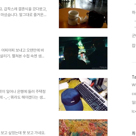
. 갑작스레 결혼식을 갔다왔고,
하
 마셨습니다. 말그대로 즐거운
만 고쳤습니다. 구독중이신 여러분
군
잡
 1월을 어찌어찌 보내고 오랜만에 바
 살리기. 펼쳐본 수첩 속엔 생각
 간 다음엔 엄마가 책상을 깨끗
비를 마친다. 부랴부랴 집을 나
로역에 도착. 오랜만에 효숙양이
T
인다. 가는 길에 타임포토에 들
타 수리점에 카메라 수리를 맡기
W
돌아다녔는데 결국 선..
 느지막이 일어나 은행에 들러 주택청
co
 -_-; 뭐라도 해야겠다는 생각
일
다. 예전에 선물 받았던 스크럽,
문법책, 지우가 챙겨준 작은 필
lc
어 어딘가에 잘 둔다. 여행기 올
실로 햇볕이 들기 시작한다. 뭉
 이른 저녁을 먹는다. 오랜만에
르는 따스..
최
보고 싶었는데 못 보고 가네요.
최