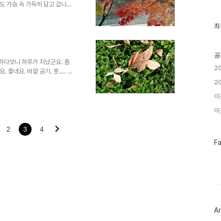
근
 가슴 속 가득히 담고 갑니다.
글
. -_-) 재미있는 건 오늘로
과
 이런저런 기분이 교차합니다.
인
최
 앞으로 뭘 할 수 있을지 고민해
기
글
공
 하다보니 하루가 지났군요. 좀
2
네요. 바깥 공기. 훗..... 그
 어색한 계절같아요. 다들 감기
2
이
이곳
2
3
4
페
F
이
스
북
트
위
터
플
러
Ar
그
인