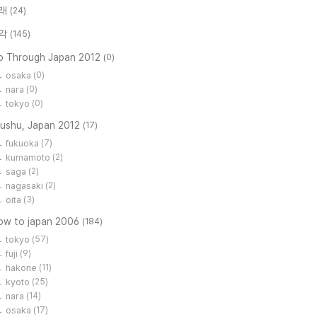
래
(24)
각
(145)
o Through Japan 2012
(0)
osaka
(0)
nara
(0)
tokyo
(0)
yushu, Japan 2012
(17)
fukuoka
(7)
kumamoto
(2)
saga
(2)
nagasaki
(2)
oita
(3)
low to japan 2006
(184)
tokyo
(57)
fuji
(9)
hakone
(11)
kyoto
(25)
nara
(14)
osaka
(17)