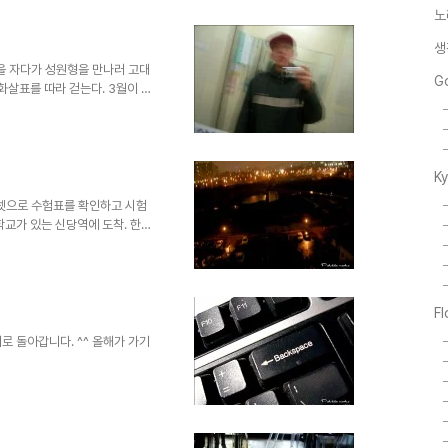
노
생
 늦잠을 자다가 성원형을 만나러 고대
G
화살표를 따라 걷는다. 3월이 맞
사람들 사이로 눈이 흩날린다. 옷
나서 참 오랜만에 뵙는 사장님.
. 뜨끈한 라면. 쌀쌀한 날씨에 얼
, 성원형과 자주 들렀던 커피숍에
K
 필름을 가져다줬다. 이런저런 이
.
5 인터넷으로 수험표를 확인하고 시험
학교가 있는 신당역에 도착. 한참
는 사람들. 얼굴에 닿는 거리의
 거의 다 깔끔하다. 시험장을 간
항상 먼저 자릴 잡고 계신 아주
에 맞는 교실을 찾고, 계단을 오
F
기다린다. 고등학교 교실, 그리고
 나오는 ..
로 돌아갑니다. ^^ 올해가 가기