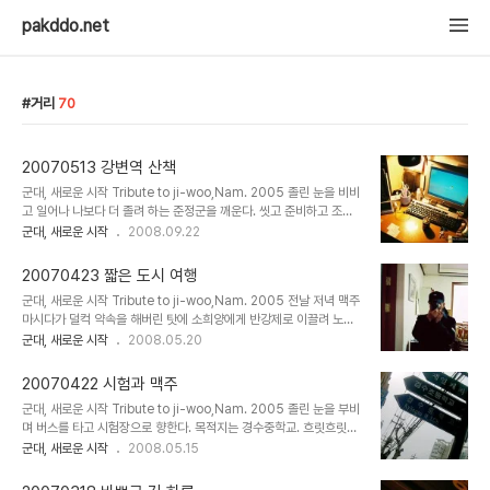
pakddo.net
거리
70
20070513 강변역 산책
군대, 새로운 시작 Tribute to ji-woo,Nam. 2005 졸린 눈을 비비
고 일어나 나보다 더 졸려 하는 준정군을 깨운다. 씻고 준비하고 조조
를 보러 테크노 마트로 나선다. 흠... 이런 것도 하는군. 다들 열심히 살
군대, 새로운 시작
2008.09.22
아가고 있다는 느낌. 준정이가 오기 전에 예매를 해둔다. 오늘의 영화
는 스파이더맨 3탄! 성원형에게 얻은 Nexio를 시험해 본다. Ebook
20070423 짧은 도시 여행
보기 꽤 좋은 널찍한 화면. 역시나 늦어지는 준정군을 기다리며 지나는
군대, 새로운 시작 Tribute to ji-woo,Nam. 2005 전날 저녁 맥주
사람을 구경한다. 생각보다 한가한 일요일 아침 극장 풍경. 준정이가
마시다가 덜컥 약속을 해버린 탓에 소희양에게 반강제로 이끌려 노원
왔고 시원한 커피를 한 잔씩 마시기로 했다. 색깔이 곱게 뿌려진 빨대
까지 면허증 찾으러 가는 데 따라갔다. 사실 할 일도 없었다. -_-; 소희
군대, 새로운 시작
2008.05.20
에 눈이 간다. 커피를 들고 극장으로 들어가 영화를 봤다. 꽤 재밌게 즐
가 이것저것 신청하는 동안 필름을 새로 끼우고 바나나 우유를 마신다.
기고 난 후 극장을 나섰다. 이사한 집에 준정이를 데리고 가기로 ..
한참을 기다려서 면허증을 찾고 나오니 면허시험장이 반짝이고 있다.
20070422 시험과 맥주
화창한 날씨. 빈둥빈둥 걸어서 늦은 점심을 먹으러 간다. 근처에 뭔가
군대, 새로운 시작 Tribute to ji-woo,Nam. 2005 졸린 눈을 부비
먹을만한 게 있나 살펴보다가, 그냥 노원역에 있는 롯데백화점 꼭대기
며 버스를 타고 시험장으로 향한다. 목적지는 경수중학교. 흐릿흐릿한
로 올라갔다. 끼니때가 지나서 그런지, 평일이라서 그런지 한가로운 돈
날씨. 느릿느릿 걸어서 시험장으로 들어선다. 가방 멘 사람들이 아침
군대, 새로운 시작
2008.05.15
까스 집에 들어앉아 창밖을 바라본다. 면허시험장이 한눈에 들어온다.
일찍 움직이는 모습들. 가끔 시험을 보러 오면 고등학교, 중학교 다닐
돈까스를 시키니 먼저 가져다주는 깨 방망이. 살살 갈아준다. 내가 시
적 생각이 난다. 별 신날 것도 없던 그때가 조금 그립다. 기출문제들을
킨 소바세트..