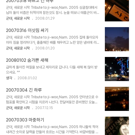
20070318 바쁘고 긴 하루
꺼내 놓고 시험준비를 한다. 흠... 실기 시험이라고는 해도 객관식. 좀
군대, 새로운 시작 Tribute to ji-woo,Nam. 2005 싱글침대에서
이상하다 싶다. 그래도 뭐. ^^; 멍하니 두리번거리다가 보니 교실 한편
남자 둘이 비좁은 뒤척이며 잠든것도 잠시. 눈을 떠보니 태홍군이 바나
에서 대학 동기를 만났다. 진작에 제대하고 졸업을 앞둔 친구를 여기서
나우유를 들고 나타났다. 태홍군의 책상 풍경. 아아. 수줍어라. 태홍.
군대, 새로운 시작
2008.01.29
보다니 세상 정말 좁다. 뭐 별일 없이 시험이 끝나고 (별일 있으면 안
태홍군네 가족 외식에 끼어 염치없이 돼지갈비를 얻어먹었다. 태홍군
된다. -_-) 친구를 꼬셔 점심을 얻어먹으러 근처 허름한 중국집..
과 함께 20분에 한 대 씩 오는전철을 타기위해 도농역으로 간다. 둘이
20070316 이삿짐 싸기
이런 사진을 찍으며 놀다보니 벌써 왕십리. 서울과 남양주는 생각보다
군대, 새로운 시작 Tribute to ji-woo,Nam. 2005 집에 돌아오자
가까운 듯. 통로속을 흐르는 사람의 물결속에 휩쓸려 열차를 갈아타고
마자 짐을 정리하다가, 출출해진 배를 채우려고 노란 양은 냄비에 라면
집으로 향한다. 손가락만한 쿠폰 속에도 돈 모양이 들어서 있다. 길가
을 끓였다. 이사가 며칠 남지 않았다. 서랍을 뒤적이다가 일본여행 때
군대, 새로운 시작
2008.01.20
에서 발견한 씁쓸한 삶의 모습. 태홍이가 사다준 새 신발에 끈을 곱게
모아뒀던 영수증 뭉치를 찾았다. 하나씩 읽어가다 보니 그 때의 기분들
끼어 본다. 아이 이쁘다. 집에서 잠깐 이삿짐을 싸다가, 지우를 만나러
이 떠올라 잠시 추억에 잠긴다. 추억에서 고개를 흔들며 헤어나오고 보
다시 나섰..
20080102 숨가쁜 새해
니, 대략 내방의 짐꾸리기 상황은 딱 이 정도... 흑.... 한참을 짐뭉치의
급하게 돌아친 며칠을 보내고 제자리로 갑니다. 다들 새해 복 많이 받
늪에서 허우적 대다가 니티랜드(http://nittyland.com) 모임이 있
으셔요. ^^
어 집을 나섰다. 금방금방 오던 지하철이 조금씩 늦장을 부리길래 역
생각
2008.01.02
창밖으로 곧 떠나게 될 이동네를 조금 더 기억해 보기로 했다. 조금 아
쉽다. 문득 기록해 두고 싶어진 문자. 기사 필기 합격이로구..
20070304 긴 하루
군대, 새로운 시작 Tribute to ji-woo,Nam. 2005 인터넷으로 수
험표를 확인하고 시험을 치르러 나선다. 한달여동안 준비했던 오늘이
다. 시험칠 학교가 있는 신당역에 도착. 한참을 걷는다. 다들 시험을 보
군대, 새로운 시작
2007.12.15
러 가는 모양인지 종종 걸음을 걷는 사람들. 얼굴에 닿는 거리의 바람
이 아직 차다. 성동공업고등학교. 요즘은 학교 건물들이 거의 다 깔끔
20070303 마중하기
하다. 시험장을 간판과 함께 어우러진 좌판. 시험이 있는 줄 어떻게 아
군대, 새로운 시작 Tribute to ji-woo,Nam. 2005 하나둘씩 적어
시는지 항상 먼저 자릴 잡고 계신 아주머니들. 멍하니 화살표를 따라
내려간 숫자로 달력을 만들어 흐르는 시간을 기억한다. 바깥바람을 쐬
시험장으로 향한다. 수험번호에 맞는 교실을 찾고, 계단을 오른다. 몇