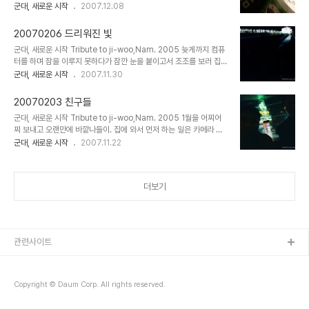
러 나왔다. 이곳은 내가 속한 곳이 아니기에, 익숙한 풍경 속에 어색함
군대, 새로운 시작
2007.12.08
번을 훑어본 시험지들을 다시 또 뒤적이며 시간을 기다린다. 고등학교
이 묻어있다. 짙은 회색빛 건널목 위로 조심히 걸음을 옮긴다. 한참 공
교실, 그리고 흑판과 교탁. 이상하게 반갑고, 그리운 풍경들. 시험을 마
사 중인 홍대입구역에 다다랐다. 굽은 화살표를 따라 걸음을 옮긴다.
치고 나오는 ..
20070206 드리워진 빛
홈페이지에 꾸준히 들러주시는 "오늘도" 누님께 롤까스를 얻어먹는
군대, 새로운 시작 Tribute to ji-woo,Nam. 2005 늦게까지 컴퓨
다. 느끼한 음식을 만나니 속이 놀랐는지 입이 까칠한지 입맛에 그다지
터를 하며 잠을 이루지 못하다가 잠깐 눈을 붙이고서 조조를 보러 집을
맞질 않는다. 그래도 맛나게 잘 먹는다. -_-; 역시 군인이라서? 핫핫.
나섰다. 삼성역으로 향하는 버스. 성원형에게 얻은 전자사전을 만지작
군대, 새로운 시작
2007.11.30
커피 마시러 들른 카페 창가엔 로봇들이 멀끄러미 나를 바라보며 섰다.
만지작. 봉은사 사거리. 여기도 오랜만이다. 신기하게도 스케이트장을
한가로운 시간. 한가로운 이야기들. 뱅글뱅글 도는 문양의 컵 받침과
만들어 놓았다. 이른 시간이라 그런지 텅 비어 있다. 준정군, 중민군 모
시커멓고 ..
20070203 친구들
두 도착하는 시간이 늦어 영화는 보지 못했고. -_-; 민석군이 삼성역
군대, 새로운 시작 Tribute to ji-woo,Nam. 2005 1월을 어찌어
쪽으로 온다 해서 서점에서 빈둥거리기 시작. 서점에서 발견한 일·영
찌 보내고 오랜만에 바깥나들이. 집에 와서 먼저 하는 일은 카메라 챙
사전. 나한테는 별 쓸모도 없는데 디자인이 예뻐서 왠지 갖고 싶었다.
기기, 핸드폰 살리기. 펼쳐본 수첩 속엔 생각날 때마다 적어놓은 이런
군대, 새로운 시작
2007.11.22
기다림과 배고픔에 지쳐. -_- KFC에 들렀다. 안에서는 그다지 접할
저런 단어들이 한가득 이다. 다니고 간 다음엔 엄마가 책상을 깨끗이
수 없는, 기름진 치킨 몇 조각과 비스킷. 진석군이 잠실역 쪽에 있다고
치워놓으시는데, 성격상 한참을 어지르고 나서야 나갈 준비를 마친다.
연..
부랴부랴 집을 나서는 길. 어쩐지 멋진 느낌의 꼬마들을 스쳐 지난다.
더보기
충무로역에 도착. 오랜만에 효숙양이 청주에서 올라왔단다. 집에서 늦
게 나온 터라 부랴부랴 움직인다. 가는 길에 타임포토에 들러서 아는
분께 선물할 사진을 한 장 찾았다. 충무로 미놀타 수리점에 카메라 수
리를 맡기고, 이것저것 사러 돌아다니다가 뭔갈 먹자고 다시 한참을 돌
아다녔는데 결국 선..
관련사이트
Copyright © Daum Corp. All rights reserved.