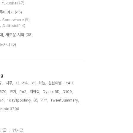
fukuoka
(47)
루이야기
(65)
Somewhere
(9)
Odd-stuff
(4)
대, 새로운 시작
(38)
동사니
(0)
ag
귀,
맥주,
비,
거리,
x1,
하늘,
일본여행,
lc43,
570,
휴가,
fm2,
지하철,
Dynax 5D,
D100,
p4,
1day1posting,
꽃,
외박,
TweetSummary,
olpix 3700,
근글
인기글