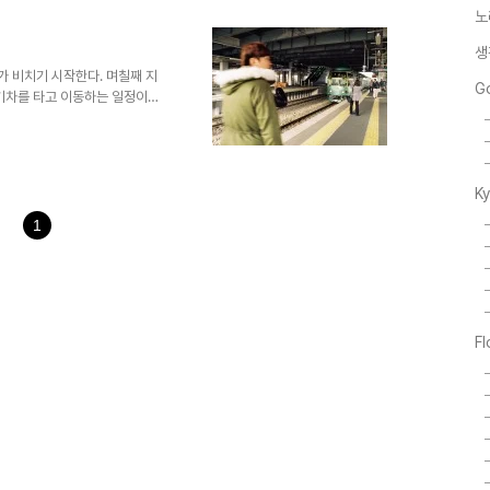
게 햇살을 밝히고 있다. 점심은
노
 곳은 아즈마안(お食事処 あず
공간에 우리가 첫 손님이 되었다. 먼
생
 기념 촬영 고고..
가 비치기 시작한다. 며칠째 지
G
 기차를 타고 이동하는 일정이니
했다. 각자 고른 도시락이 담기
 전문점 테라오카(てら岡
밥(あなご寿司博多押し -
어있어 맛있었다. 아침 도시락을 든든
K
했다. 유후인으로 가는 열차를 기
p://goo.gl/N..
1
F