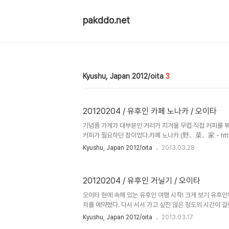
pakddo.net
Kyushu, Japan 2012/oita
3
20120204 / 유후인 카페 노나카 / 오이타
기념품 가게가 대부분인 거리가 지겨울 무렵 직접 커피를 
커피가 필요하던 참이었다.카페 노나카 (野、菜、家 - http:/
커피를 주문하고 자리를 잡았다. 들판, 나무, 집이란 이름이 
Kyushu, Japan 2012/oita
2013.03.28
어 커피를 받아들었다. 셀프서비스로 가져다 먹는 방식이라
분주히 주문을 소화하고 있다. 우리 일행과 비슷한 시기에 
피우고 있다. 목욕을 마치고 나서 그런지 조금 걸었다고 그
20120204 / 유후인 거닐기 / 오이타
이 반갑다. 옆 테이블 이야기를 알아들을 수 있을까 잠깐 
를 한 모금씩 넘기며 카페 분위기를 유심히 살펴본다. 조그
오이타 현에 속해 있는 유후인 여행 시작! 크게 보기 유후
차를 예약했다. 다시 서서 가고 싶진 않은 정도의 시간이 걸
이는 유후인 산을 배경으로 다 같이 사진을 찍었다. 기념 
Kyushu, Japan 2012/oita
2013.03.17
느낄 수 있다는 걸 새삼 깨달았다. 독특하게 생긴 유후인 