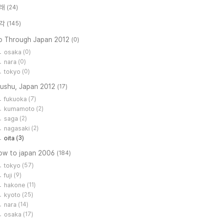
래
(24)
각
(145)
o Through Japan 2012
(0)
osaka
(0)
nara
(0)
tokyo
(0)
yushu, Japan 2012
(17)
fukuoka
(7)
kumamoto
(2)
saga
(2)
nagasaki
(2)
oita
(3)
low to japan 2006
(184)
tokyo
(57)
fuji
(9)
hakone
(11)
kyoto
(25)
nara
(14)
osaka
(17)