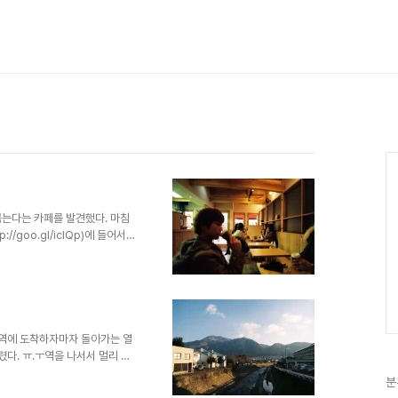
볶는다는 카페를 발견했다. 마침
/goo.gl/iclQp)에 들어서서
특이하다. 주문한 지 얼마 안 되
 두세 명의 직원만이 주방에서
들어선 일본인 일행은 수다 꽃을
새 피곤해져서 달곰한 커피 한잔
훔쳐 듣다가 이내 포기하고는 커피
마하지만 아늑한 느낌..
인역에 도착하자마자 돌아가는 열
렸다. ㅠ.ㅜ역을 나서서 멀리 보
사진 찍는 상황만으로도 꽤 재미를
분
역은 유명한 건축가 이소자키 신이