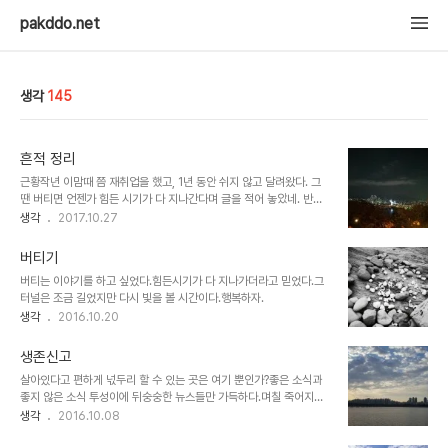
pakddo.net
생각
145
흔적 정리
근황작년 이맘때 쯤 재취업을 했고, 1년 동안 쉬지 않고 달려왔다. 그
땐 버티면 언젠가 힘든 시기가 다 지나간다며 글을 적어 놓았네. 반복
적이고 지루한 일상 중에서 빛을 찾아 나아간다는 것이 쉽진 않구나...
생각
2017.10.27
점점 더 지금과 다른 무언갈 시도하는 걸 어려워하는 나이인가 보다.
그래도 일년 지난동안 무얼하고 살았나 정리 해보니 그럭저럭 잘 살았
버티기
나싶다. 가끔 정리하고 뒤돌아보는건 또 나아갈 힘을 위함인 것을 자꾸
버티는 이야기를 하고 싶었다.힘든시기가 다 지나가더라고 믿었다.그
만 잊게 된다.참여한 프로젝트- NIA / K-ICT 빅데이터센터 딥러닝
터널은 조금 길었지만 다시 빛을 볼 시간이다.행복하자.
인프라 구축 및 운용 (http://kbig.kr)- KISTI / 소상공인 지원을 위
생각
2016.10.20
한 상권분석 및 마케팅 전략 추천 서비스 개발
(http://www.kisti.re.kr/promote/post/news/3207?cPage..
생존신고
살아있다고 편하게 넋두리 할 수 있는 곳은 여기 뿐인가?좋은 소식과
좋지 않은 소식 투성이에 뒤숭숭한 뉴스들만 가득하다.며칠 죽어지내
다 오랜만에 나선 아침운동길에 멋진 하늘을 만났다.
생각
2016.10.08