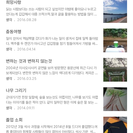
희망사항
읽는 사람보다는 쓰는 사람이 되고 싶었지만 야밤에 좋아요나 누르고
있다는게 갑갑해서 대충 끄적끄적.말과 글을 활용하는 방법을 많이 단
련했다 생각했지만, 여전히 어렵다. 어젠 참 자전거 타는게 재밌더라.
생각
2016.08.28
집에서 끼적끼적 선풍기 앞에서 뒹굴거리다가모자 대충 눌러쓰고 동
네 나갈때 입는 반바지에 크록스 대충 신고 남영에 군자에 잘도 쏘다녔
충동여행
네.장비나 복장 신경안쓰고 너무 좋았다. 잘하고 싶은 것이 많은 것이
일이 있어서 역삼쪽엘 갔다가 화가 나는 일이 생겨서 집에 일찍 돌아왔
문제인가? 맥주/커피/연구/자전거/사진...... 정상적인 직장생활다 잘
다. 맥주를 두 캔인가 마시고선 갑갑함을 참기 힘들어져서 가방을 싸들
하고 싶네. 맥주는 더 들어가고프지만 참는건지 못하는건지 모르겠고,
고 공항을 향했다. 지하철에서 인터넷을 미친듯이 뒤져 평소같으면 엄
생각
2016.04.14
커피는 뭐 나 마실만큼은 되는건 같고.... 연구는.... 와이프 졸업하면
두도 안냈을 가격에 티켓을 구매하고 공항에 도착했다.음악을 크게 듣
생각해볼문제인 듯. 정상적인 직장생활은 시켜주면 해보고.. 따지고 보
고 1000원짜리 커피를 한잔 마시고 심호흡을 해본다. 다 지나가리
면 거의 모든 부분에 있어 나..
변하는 것과 변하지 않는것
라...
2004년 이사오사사키 공연을 보러 방문했던 용문산에 최근 다시 가
보게되었다. 변한듯 변하지 않은 느낌이 색다르게 다가왔다. 계곡은 물
이 많이 말랐고, 등산로 초입에는 못보던 건물들이 많이 섰다. 등산로
생각
2016.03.25
를 걸어 오르다가 예전 지났던 입구 문을 지나는데 여전히 그대로 있더
라.2004년 2016년
나무 그리기
군대가기전 한창 일할때, 숲을 보는것도 어렵지만, 나무를 보기도 어렵
다는 이야기를 들은 적이 있다. 같이 일하던 형은 이제 숲은 잘 보는 거
같으니까 나무를 좀 보라고도 이야기를 해주었다. 그 나무를 그리고 싶
생각
2014.09.11
어서 이렇게 많은 시간을 투자하고 공부를 했는데도 아직도 숲보다 나
무가 그리기 어렵다는 생각이 자꾸든다. 그림 그리는 연습을 더 해야하
졸업 소회
나.....
2012년 3월 석사 과정을 시작해서 2014년 8월 드디어 졸업했다.여
름 졸업이라 함께할 사람들이 많이 없어서 아쉬웠다. 석사 가운, 석사