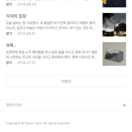
모를 보면서 많은 생각이 교차하더라... 앞으로 대학원에 가는 사람들
생각
2014.08.24
에게 꼭 당부하고 싶은 이야기 중 중요한 건... 1. 영어는 읽기나 쓰기나
꾸준히 노력할 것.2. 게을러지지 않도록 끊임 없이 노력해야 함3. 스
각자의 입장
트레스 해소 방법을 꼭 하나쯤 찾을 것... 나머지 글로 담기 힘든 이야
오늘 날씨는 참 기묘했다. 내 발앞엔 비가 잔뜩 쏟아지고 바람이 몰아
기들은 만나서 풀어놓는 것으로... ^^
치는데, 길건너 하늘은 석양이 드리우고 있더라. 내가 있는 곳은 비가
엄청와서 힘든데 저 멀리는 맑은하늘이 보이면 나는 그 곳에 내가 있었
생각
2014.08.10
으면... 하고 생각한다. 지금 내가 겪고 있는 상황이 힘들다고 비관하는
건 다 비슷한거 아닐까 싶다. 각자가 다 힘든거니까 자기 앞에 놓인 상
과욕..
황을 어떻게든 잘해보려고 하는게 최선인가 싶다.이 또한 지나가리라.
오랜만에 잠실 소주 멤바들을 만나 실컷 술을 마시고 집에 오다가 열심
히 사진하는 친구의 사진을 가지고 뭐라뭐라 했다. 흑백 사진이건 편집
된 사진이건.. 그 사진을 찍은 사람, 즉, 작가의 의도를 읽어야 하는데
생각
2014.07.22
아직 난 내 취향만 고집하나보다.아끼면 아끼는 사람일수록 맘에 담아
뒀던 심한말을 하고야 만다. 내가 너무 심했다.
더보기
관련사이트
Copyright © Daum Corp. All rights reserved.