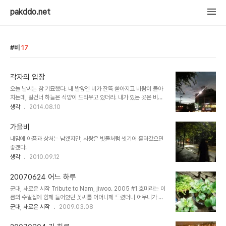
pakddo.net
비
17
각자의 입장
오늘 날씨는 참 기묘했다. 내 발앞엔 비가 잔뜩 쏟아지고 바람이 몰아
치는데, 길건너 하늘은 석양이 드리우고 있더라. 내가 있는 곳은 비가
엄청와서 힘든데 저 멀리는 맑은하늘이 보이면 나는 그 곳에 내가 있었
생각
2014.08.10
으면... 하고 생각한다. 지금 내가 겪고 있는 상황이 힘들다고 비관하는
건 다 비슷한거 아닐까 싶다. 각자가 다 힘든거니까 자기 앞에 놓인 상
가을비
황을 어떻게든 잘해보려고 하는게 최선인가 싶다.이 또한 지나가리라.
내맘에 아픔과 상처는 남겠지만, 사랑은 빗물처럼 씻기어 흘러갔으면
좋겠다.
생각
2010.09.12
20070624 어느 하루
군대, 새로운 시작 Tribute to Nam, jiwoo. 2005 #1 호미라는 이
름의 수필집에 함께 들어있던 꽃씨를 어머니께 드렸더니 어무니가 이
렇게나 크게 키워두셨다. 시간은 빠르게 흐르고 있다. #2 푸르름을 머
군대, 새로운 시작
2009.03.08
금은 잎사귀들이 일요일 오후의 한가로운 햇살을 받아 반질반질하게
빛이 난다. 슬슬 여름이로구나. #3 친구들을 만나러 코엑스로 가는 버