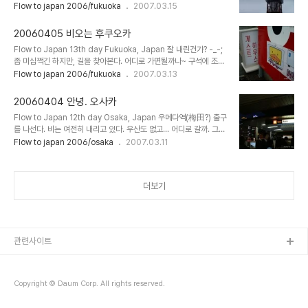
날씨 사이로 여기저기 기웃거려 본다. 하카타항 베이사이드 뮤지엄. 아
Flow to japan 2006/fukuoka
2007.03.15
곳 주변을 공원으로 꾸며놓은 점이 맘에 든다. 버스정류장을 지나간다.
직 열질 않아서, 간판만 관찰을.. -_-;;; 고요한 풍경이 차분하다. 이상
한번 타볼까 기웃거려도 봤지만, 잠자코(?) 더 걸..
하리만치 사람이 없다. 어느 골목한 귀퉁이. 나무로 만든 문같은 것들
20060405 비오는 후쿠오카
이 줄을 지어 서있다. 나이 지긋한 할아버지 같은 느낌이랄까. 편안한
Flow to Japan 13th day Fukuoka, Japan 잘 내린건가? -_-;
느낌. 문을 연곳도 거의 없어서, 그냥 여기저기 기웃거리기만 한다. 작
좀 미심쩍긴 하지만, 길을 찾아본다. 어디로 가면될까나~ 구석에 조그
은 주점같은 곳. 현대식 건물에 어울리는 나무문이다. ^^ 작은 가게들
마하게 보이는 한글 간판. 후쿠오카 게스트하우스 어째 좀 허름하다.
Flow to japan 2006/fukuoka
2007.03.13
이 모여있을 법한 곳. 빛바랜 차양이 드리워져 있어서 좀 허름해 보인
비에 젖은 플랭카드를 따라 계단을 오른다. 건물을 두층정도 임대해서
다. 한껏 물기를 머금은 나무만이 나를 지켜보고 있다. 갈색 벽..
쓰는 모양. 붉은 글씨가 인상적이다. 얼핏 허름해보이는 숙소에 살짝
20060404 안녕. 오사카
실망했지만, 친절하게 체크인 전까진 짐을 맡아주신다 해서 배낭을 맡
Flow to Japan 12th day Osaka, Japan 우메다역(梅田?) 출구
겨두고 돌아다닐 채비를 한다. 오사카에서 100엔샵에서 사놓고 배낭
를 나선다. 비는 여전히 내리고 있다. 우산도 없고... 어디로 갈까. 그냥
에 넣어둬서 쓰지 못한 우산도 챙겨들고 만반의 준비를 한다. -_-; 거
나섰다. 지하도로 연결된 통로를 지나는데 스룻토 간사이(スルッと
Flow to japan 2006/osaka
2007.03.11
리로 나선다. 여전히 우중충한 날씨. 흐르는 차들을 바라보며 발길닿는
KANSAI)간판이 보인다. 간사이 지방에선 유용한 티켓이라고 해서 전
데로 몸을 움직여본다. 치도리바시(千鳥橋)를 건넌다. 지도를 살펴보
단지라도 볼까 했더니 없다. 쳇. -_-; 맘대로 가져가라고 적어놨으면
니 후쿠오카..
서... 낮에 점심을 먹었던 요도바시 카메라 건물로 들어섰다. 이것저것
더보기
구경하다가 몇가지 필요한 것들을 샀다. 다행히 이제 사진을 옮길 수
있다. 돌아다니던 중간에 발견한 예쁜 컴퓨터. 특이한 모양의 pc들이
많다. 층마다 돌아다녀 보기로 하고는 엘리베이터에 올랐다. 어딜갈까
나~ 장난감을 파는 층으로 올라갔다. 1/1 스케일의 케로로 모형발견. ..
관련사이트
Copyright © Daum Corp. All rights reserved.