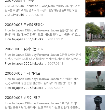
20070304 긴 하루
스 안. 붉게 들어온 정차 표시등이 눈길을 끈다. #4 친구들과 영화를
군대, 새로운 시작 Tribute to ji-woo,Nam. 2005 인터넷으로 수
보고 나오는 길. 오션스 13을 봤던가. 아른아른한 길을 따라 걸음을 옮
험표를 확인하고 시험을 치르러 나선다. 한달여동안 준비했던 오늘이
긴다. #5 하얀 구름에 가린 하늘 사이로 흐르는 한가로움을 만끽해본
다. 시험칠 학교가 있는 신당역에 도착. 한참을 걷는다. 다들 시험을 보
군대, 새로운 시작
2007.12.15
다. 아 사회공기. -_-; 군인은 부대 밖에만 있으면 그것만으로도 행복
러 가는 모양인지 종종 걸음을 걷는 사람들. 얼굴에 닿는 거리의 바람
하다. #6 KFC에 잠깐 들렀다. 치킨 한 조각과 콜라. #7 노래방을
이 아직 차다. 성동공업고등학교. 요즘은 학교 건물들이 거의 다 깔끔
가..
20060405 도심을 향하다
하다. 시험장을 간판과 함께 어우러진 좌판. 시험이 있는 줄 어떻게 아
Flow to Japan 13th day Fukuoka, Japan 길을 걷다보니(?)
시는지 항상 먼저 자릴 잡고 계신 아주머니들. 멍하니 화살표를 따라
중심가가 나왔다. 높은 건물이 많고, 사람도 많다. 그 사람들 사이로 들
시험장으로 향한다. 수험번호에 맞는 교실을 찾고, 계단을 오른다. 몇
어선다. 재밌게 생긴 시계를 유심히 보다가, 근처에 보이는 카메라 상
Flow to japan 2006/fukuoka
2007.03.21
번을 훑어본 시험지들을 다시 또 뒤적이며 시간을 기다린다. 고등학교
점에 들렀다. 한구석에서 고장난 물건들을 팔고 있다. 내 카메라에서
교실, 그리고 흑판과 교탁. 이상하게 반갑고, 그리운 풍경들. 시험을 마
쓸수 있는 렌즈를 발견해서 급하게 찾아보려하다가, 도쿄에서 샀던 렌
치고 나오는 ..
20060405 젖어드는 거리
즈를 떨어뜨렸다. 소리를 내며 UV필터가 깨져버렸고 굉장히 당황해
Flow to Japan 13th day Fukuoka, Japan 깔끔해 보이는 은색
서 어쩔줄 몰라하는 내게 점원이 달려와서 괜찮냐고 묻고는 바로 내가
자전거. 스치듯 지나친다. 거창해보이는 자판기. 가운데 검은 부분에선
어질러 놓은 것을 치우기 시작했다. 미안할 정도로 열심히 치우고는 괜
동영상도 나온다. -_-; 모양이 특이하다. 한가로운 거리를 따라 계속
Flow to japan 2006/fukuoka
2007.03.18
찮냐고 물어봐주는 마음 씀씀이가 참 고마웠다. 한바탕 전쟁을 치르고
걷는다. 비는 조금씩 잦아들어 그쳐버렸다. 뒤돌아보니 벌써 그 높다란
나서 확인한 렌즈는 고장난데다가 딱히 쓸만하지도 않았다. 쳇. -ㅁ-;
탑은 멀찌감치 가있다. 그냥 술이라고 써있길래 가까이 가봤다. 오옷!
다시 건물 ..
20060405 다시 거리로
술 할인 매장을 발견. 특이한 병의 술을 한병산다. 아버지 가져다 드릴
Flow to Japan 13th day Fukuoka, Japan 저건 뭐하는 걸까.
까나~ 저녁에 먹을 맥주 몇캔과 안주거리도 챙겨든다. 한손엔 술이 든
-_-; 독특하게 생긴 것을 발견했다. 뭔가 용도가 있을법도 한데 잘 모
봉지를 달랑달랑 들고 다시 거리로 나섰다. 벚꽃이 피어 있다. 종종 걸
르겠다. 바람을 맞서서 조심조심 걷는다. 기둥에 보이는 작은 낙서가
Flow to japan 2006/fukuoka
2007.03.17
음으로 뛰어가는 아가씨가 왠지 반갑다. 왜 이리 사람이 없는 거지 -_-
재밌다. 실내 스노우보드 파크가 있다. Big Air Fukuoka 특이해서
활짝 피어있는 벚꽃들은 봄이라고 말하고 있다. 빨간불이 들어온..
힐끔 보지만, 뭐 역시나 들어가 보지 않는다. 견학은 무료(見?無料)라
20060405 비오는 항구
는데 들어가 볼껄 그랬나. -_-; 줄줄이 늘어선 버스와 택시는 사람들을
Flow to Japan 13th day Fukuoka, Japan 타워(?)가 가까이
기다린다. 오호. X Sports를 즐기는 곳인가 보다. 날씨 좋을때 구경
보이는 곳을 지난다. 올라가서 보면 주위가 다 보일 것 같다. 우중충한
와도 좋겠는 걸. 덩그러니 교통시설만 있는 것 보다는 유동인구가 많은