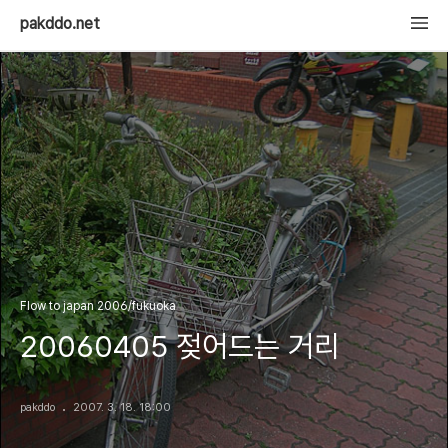
pakddo.net
Flow to japan 2006/fukuoka
20060405 젖어드는 거리
pakddo
2007. 3. 18. 18:00