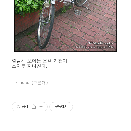
깔끔해 보이는 은색 자전거.
스치듯 지나친다.
more.. (흐른다.)
공감
구독하기