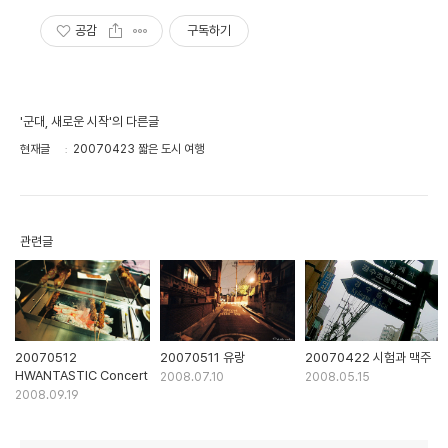
공감
구독하기
'군대, 새로운 시작'의 다른글
현재글
20070423 짧은 도시 여행
관련글
20070512
20070511 유랑
20070422 시험과 맥주
HWANTASTIC Concert
2008.07.10
2008.05.15
2008.09.19