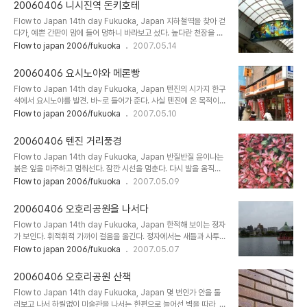
가까이 다가간 후쿠오카 타워. 이곳은 방송 송신탑으로도 사용된다고
서 걸음을..
20060406 니시진역 돈키호테
한다. 묘한 분위기의 조각상이 늘어선 길을 따라 걷는다. 바닷가에 가
Flow to Japan 14th day Fukuoka, Japan 지하철역을 찾아 걷
까워 온걸 몸이 느끼는지 바람이 차다. 옷깃을 조금 여며본다. 어스름
다가, 예쁜 간판이 맘에 들어 멍하니 바라보고 섰다. 높다란 천장을 바
이 깔리는 거리로 가지런히 줄 맞춘 전등에 불이 들어온다. 저녁때가
라보다가, 지하철을 타러 간다. 1일 승차권 샀으니 본전은 뽑아야지.
Flow to japan 2006/fukuoka
2007.05.14
다됐구나.. 붉은 조형물 사이로 입구가 보인다. 얼른 들어가 볼까나. 재
훗. ^^; 흐르듯 에스컬레이터를 타고 내려간다. 지하철을 타고 몇 정거
게 발을 놀리는 중에 발견한 맥도날드. 담배를 피우는 사람들 모습이
장을 간다. 이번에 도착한 곳은 니시진역. 마크는 서쪽의 중심으로 새
어색하다. -..
20060406 요시노야와 메론빵
롭게 떠오르는 곳을 형상화했다는 듯. 뭐 그렇다니 그런가 보다 한다.
Flow to Japan 14th day Fukuoka, Japan 텐진의 시가지 한구
^^ 그러고 보니 가방을 멘 아이들이 많이 지나긴 한다. 한가해 보이는
석에서 요시노야를 발견. 바~로 들어가 준다. 사실 텐진에 온 목적이
학생들(?)의 모습을 신기하듯 구경하면서, 출구를 향해 걷는다. 출구를
요시노야를 찾아서 온 거였다는;;; 소고기 불고기(?) 덮밥을 주문했다.
Flow to japan 2006/fukuoka
2007.05.10
확인하려고 하는데 확실히 근처에 학교가 많다. 소학교, 고등학교, 대
짜잔~ 일부러 챙겨뒀었던 대한항공 표 기내식 고추장과 함께 비벼먹
학까지 있다. 목적지를 확인하고 또 걷는다. 역이 꽤 넓어서 한참을..
으니 꿀맛이다. 요시노야를 찾았던 이유는 바로 이것! 도쿄에서부터 시
20060406 텐진 거리풍경
작된 거였는데, 한번 밥을 먹을 때마다 선물 쿠폰 같은 걸 줬다. 4장을
Flow to Japan 14th day Fukuoka, Japan 반질반질 윤이나는
모으면 뭘 준다고 해서 기회 될 때마다 꾸준히(?) 먹어준 결과. "요시
붉은 잎을 마주하고 멈춰선다. 잠깐 시선을 멈춘다. 다시 발을 움직이
노야 한정 봄맞이 스트랩"을 받았다. 하핫. 'ぶたどん(돼지고기 덮
기 시작한다. 오호리공원으로 통하는 길은 여전히 한가한 분위기. 다정
Flow to japan 2006/fukuoka
2007.05.09
밥)'이라는 깃발을 들고 서 있는 돼지인형이라니;;;; ^^; 귀엽고, 맘에
히 걷는 두 친구와, 바삐 걸음을 옮기시는 할아버지. 자전거를 타고 가
든다. 어쩐지 뭔가 해낸 듯한 뿌듯한 기분;;;; 다시 길로 나..
는 사람들. 지하철역을 향해 걸음을 옮기다가 잠깐 서서 그들의 일상을
20060406 오호리공원을 나서다
훔친다. 지하철역에 들어서서 어디를 갈까 잠깐 고민을 해본다. 1일승
Flow to Japan 14th day Fukuoka, Japan 한적해 보이는 정자
차권을 파는 자판기. 무슨이유에서인지 판매중지 중.. 텐진으로 가볼
가 보인다. 휘적휘적 가까이 걸음을 옮긴다. 정자에서는 새들과 사투를
까? 지하철에 몸을 싣는다. 귀여우신 할아버지, 할머니. 서울구경나온
벌이는 한 소년이.. -_-; 생각보다 커다란 몸집의 까마귀도 보인다. 우
Flow to japan 2006/fukuoka
2007.05.07
시골 부부같은 정겹고 따뜻한 느낌. ^^ 다시 열차가 멈추고, 나는 사람
리나라와는 달리 일본에서는 까마귀가 길조라고 한다. 한참을 새를 쫓
들 속으로 흘러 들어간다. 걷다보니 텐진 지하도가 나왔다. 어디로 갈
으며 노는 아이의 모습이 귀엽기만 하다. 날렵히 몸을 옮기는 비둘기
지 딱히..
20060406 오호리공원 산책
씨. 어쩐 일인지 서울역에 살고 계신 그분 보다 날씬하시다. -_-; 사람
Flow to Japan 14th day Fukuoka, Japan 몇 번인가 안을 둘
을 무서워하지 않는 새들이나, 비둘기를 겁내지 않는 아이가 자연스레
러보고 나서 하릴없이 미술관을 나서는 한편으로 늘어선 벽을 따라, 저
친구가 된다. 우연히 마주하게 되는 즐겁고, 행복한 순간순간에 들뜬