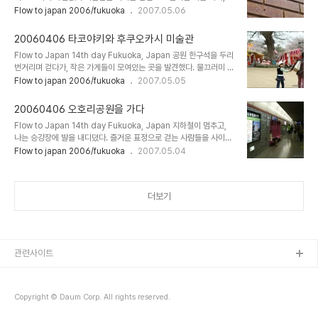
절로 움직이는 발걸음에 이끌려 산책을 시작해 본다. 인상적인 모양의
Flow to japan 2006/fukuoka
2007.05.06
기분이 되어서는, 정자를 뒤로하고 다시 산책길에 나섰다. 한바탕 수영
조형물이 놓인 길 사이로 다정해 보이는 사람들이 걷는다. 한가로운 모
을 마치고 몸단장하는 오리들도 반갑다. 조금 길죽한 다리를 지나쳐 호
습. 멀찌감치 NHK 후쿠오카 방송국이 보인다. 아담하고 독특한 양식
수의 ..
20060406 타코야키와 후쿠오카시 미술관
의 건물이다. 좀 특이해 보이긴 하지만, 슬쩍 보고 계속 걸어본다. 오호
Flow to Japan 14th day Fukuoka, Japan 공원 한구석을 두리
리 공원은 몇 개의 섬이 이어져 있는 형태로 되어있다. 중간 중간 꾸며
번거리며 걷다가, 작은 가게들이 모여있는 곳을 발견했다. 물끄러미 날
져 있는 다리를 건너 좀 더 호수 가까이 가본다. 드문드문 놓인 기둥에
바라보는 아이의 눈빛을 따라, 먹거리 골목으로 가까이 간다. 출출하던
Flow to japan 2006/fukuoka
2007.05.05
는 아이들이 할 수 있는 놀이가 적힌 듯하다. 어떤 내용인지 잘은 모르
차에 뭔가 먹을까 해서 기웃거려본다. 술도 팔고 음료수, 오뎅, 닭 꼬치
지만, 아기자기한 맛에 물끄러미 구경해본다. 길을 따라 걷는 동안 점
등등. 다양한 먹을거리 사이에서 고민을 하다가 무언갈 발견했다. 혼자
점 조..
20060406 오호리공원을 가다
서 타코야키를 팔고 있던 아가씨. 어려보이는데 열심히 하는 것 같아서
Flow to Japan 14th day Fukuoka, Japan 지하철이 멈추고,
여기서 먹거리를 좀 샀다. 타코야키를 조금 산후에 '사진 찍어도 돼
나는 승강장에 발을 내디뎠다. 즐거운 표정으로 걷는 사람들을 사이로
요?'라고 어색하게 묻고, 사진을 찍어본다. 자그마한 가게의 분홍 간판
지친 듯 앉은 아가씨가 눈에 들어온다. 오호리 공원역의 마크. 딱 보면
Flow to japan 2006/fukuoka
2007.05.04
이 인상적이다. 일단 샀는데 이건 어디 가서 먹는다~ 조금 둘러보니 돗
알 수 있듯 벚꽃을 형상화한 모양. 출구를 찾아 나가는 중. 눈에 띄는
자리를 깔고 점심을 먹는 사람들 사이로 벚꽃이 한창이다. 북적이는 사
사람들이 늘어나고 있다. 다들 공원에 가는 건가? 출구를 나오니 이정
람..
표가 잘 되어있다. 청소하는 아주머니를 뒤로하고 화살표를 따라서 걷
더보기
는다. 입구에 놓인 커다란 조형물. 오호리 공원(大濠公園) 이라고 적
혀있다. 맞게 찾았구만. ^^; 입구부터 잘 정돈된 길을 따라 조금 걸으니
널찍한 호수와 한가로운 풍경이 나를 맞이한다. 이런저런 생각에 잠겨
조용한 호수를 따라 걷는다. 혼자 하는 여행이란 건 그래서 좋다. 자
유..
관련사이트
Copyright © Daum Corp. All rights reserved.