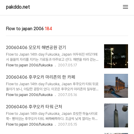
pakddo.net
Flow to japan 2006
184
20060406 모모치 해변공원 걷기
Flow to Japan 14th day Fukuoka, Japan 어두워진 바닷가에
서 쓸쓸히 자리를 지키는 가로등과 마주보고 선다. 해변을 따라 걷는
다. 조금씩 물에 떠있는 마리존을 멀리 보낸다. 발끝에 부서지는 모래
Flow to japan 2006/fukuoka
2007.05.17
를 느끼며 파도를 따라 걸어간다. 문득 내가 지나온 길을 보고 싶어졌
다. 뒤를 돌아서 흔적들을, 내 발자욱들을 찾아보지만 흐트러진 모래
20060406 후쿠오카 마리존의 한 카페
속에선 좀처럼 찾기가 힘들다. 잠깐 앉을까. 벤치에 앉아 바다를 바라
Flow to Japan 14th day Fukuoka, Japan 후쿠오카 타워 뒤로
보고 있으니 적당히 술도 오르고, 좋다. 맥주한병 먹고 알딸딸하기는...
돌아가 보니, 아담한 광장이 있다. 이곳은 후쿠오카 마리존의 일부분.
-_-; 저 너머에는 한가로운 바닷가에 시호크 호텔이 둥근 지붕모양을
힐끔힐끔 둘러보기 시작한다. 직선으로 뻗은 분수가 타워와 일직선으
Flow to japan 2006/fukuoka
2007.05.16
따라 불을 밝히고 있다. 아. 예쁘다. 이런저런 생각을 하다가, 어쩐지
로 맞닿아 있다. 타원형의 휴식공간. 사진을 찍다 보니, 구석에 한 여인
쓸쓸해져서는 다시 걸음을 옮긴다. 빛을 너무 많이 받아버린 이 사진처
이 보인다. 어쩐 일인지 혼자 울고 있다. 조용한 곳에서 혼자 우는 여인
럼. 나..
20060406 후쿠오카 타워 근처
네라... 사진을 찍으며 가까운 곳으로 가보았지만, 혼자이고 싶은 사람
Flow to Japan 14th day Fukuoka, Japan 흐릿한 하늘사이로
을 방해하고픈 생각은 들지 않는다. 다만, 우는 여인네를 보면 왠지 약
쭉~ 뻗어있는 후쿠오카 타워. 삐죽빼죽하다. 조금씩 낮게 깔리는 하늘
해지는 남자라는 동물의 습성 때문인건지. 조금씩 주변을 빙빙 돌아보
빛을 받기 시작한 거리를 지난다. 회색과 주황색의 경계를 아우르는 묘
Flow to japan 2006/fukuoka
2007.05.15
지만, 현실은 드라마처럼 호락호락하지 않아서 별일이 일어나지는 않
한 하늘빛 사이로 지나는 차들이 하나둘 불을 밝히기 시작한다. 좀더
는다. 예쁜 조명을 밝히는 타워의 모습을 조용히 바라보며 입구를 향해