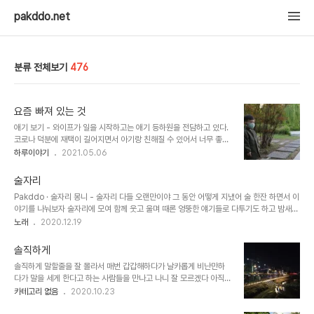
pakddo.net
분류 전체보기
476
요즘 빠져 있는 것
애기 보기 - 와이프가 일을 시작하고는 애기 등하원을 전담하고 있다.
코로나 덕분에 재택이 길어지면서 아기랑 친해질 수 있어서 너무 좋은
기회이자 선물이라고 생각한다. 다만.... 와이프의 산후 우울증이나 왜
하루이야기
2021.05.06
그리 나에게 짜증이 많았는지 이해하게 되는 큰 계기가 된다는 것.
https://www.instagram.com/p/COfRxwcstnm/ 맥주 - 재택
술자리
을 하고 회식도 없고 밖엘 잘 못 다니니 맥주를 사다가 집에서 열심히
Pakddo · 술자리 몽니 - 술자리 다들 오랜만이야 그 동안 어떻게 지냈어 술 한잔 하면서 이
먹기 시작했다. 여기저기 오픈 채팅방에서 활동하기도 했고, 본격적으
야기를 나눠보자 술자리에 모여 함께 웃고 울며 때론 엉뚱한 얘기들로 다투기도 하고 밤새도
로 마시기 시작하면서 맥주 인스타그램 계정을 따로 만들었다.
록 시간 가는 줄 모르고 아름다운 추억을 만들어가네 나도 나이가 들고 하루하루 책임을 다
노래
2020.12.19
https://www.instagram.com/pakddo_beer/ 커뮤니티 글쓰기
하며 때론 주저앉아 바보같이 울기도해 술자리에 모여 함께 웃고 울며 때론 엉뚱한 얘기들로
(맥주 글) - 회사에서 서비스하는 커뮤니티에 맥주 글을 쓰기 시작했..
다투기도 하고 밤새도록 시간 가는 줄 모르고 아름다운 추억을 만들어가네 나의 사람들아 영
솔직하게
원 할 순 없겠지 주어진 이 시간을 한없이 누려보자 마지막 순간에 오늘이 웃으며 서로가 기
솔직하게 말할줄을 잘 몰라서 매번 갑갑해하다가 날카롭게 비난만하
억되기를 라랄라라....
다가 말을 세게 한다고 하는 사람들을 만나고 나니 잘 모르겠다 아직도
눈치를 보는구나
카테고리 없음
2020.10.23