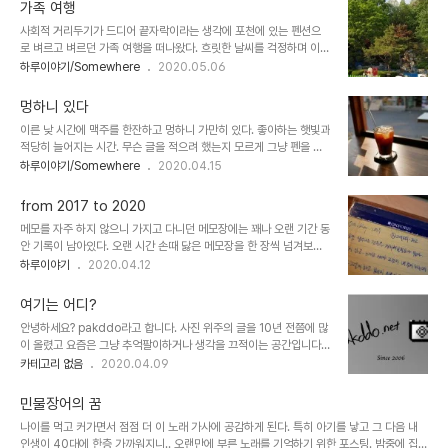
가족 여행
사회적 거리두기가 드디어 끝자락이라는 생각에 포천에 있는 펜션으
로 벼르고 벼르던 가족 여행을 떠나왔다. 흐릿한 날씨를 걱정하며 이동
갈비 직판장에 들러 갈비를 사고 밀막걸리가 원조라고 하는 일동 막걸
하루이야기/Somewhere
2020.05.06
리도 한 병 샀다. 서둘러 움직였는데도 펜션에 도착하니 뉘엿뉘엿 해가
진다. 해가 드리우는 나무들엔 녹색이 벌써 짙다. 부랴부랴 스파도 하
멍하니 있다
고 맛있는 것도 먹고 알찬하루를 보내고 나니 이제야 봄을 느낀다. 날
이른 낮 시간에 맥주를 한잔하고 멍하니 가만히 있다. 좋아하는 햇빛과
씨는 벌써 여름인데 뭔지 모를 새로운 설렘이 다가오는 느낌이다.
적당히 늘어지는 시간. 무슨 글을 적으려 했는지 모르게 그냥 펜을 꺼
내들고 노트에 끄적이는 느낌이 그냥 좋다. 내 취향은 맘에 드는 동네
하루이야기/Somewhere
2020.04.15
를 걷다가 익숙한 가게에서 커피 한 잔, 맥주 한 모금 마시는 것. 해가
있을 때라면 더더욱 좋다. 얼굴이 벌겋도록 알딸딸 해지는 것을 즐긴
from 2017 to 2020
다. 앞으로 하는 일들이 다 잘될 수는 없겠지만 가끔 이런 시간을 나에
메모를 자주 하지 않으니 가지고 다니던 메모장에는 꽤나 오랜 기간 동
게 선물할 수 있다면 어떻게든 살아갈만 하지 않을까. 세상의 시선이
안 기록이 남아있다. 오랜 시간 손때 닳은 메모장을 한 장씩 넘겨보다
무슨 소용이랴. 내가 행복해야 부부사이도 인간관계도 스무스하게 흘
보면 좋은 기억, 싫은 기억들이 스쳐 지나간다. 아날로그 감성이란 건
하루이야기
2020.04.12
러갈 수 있을텐데 자주 그 사실을 잊고 살게된다. All is Well.
참 묘한 느낌이다. 이런 감정을 좋아하지만 너무 감성적이 될까 봐 조
심스럽다. 연약한 정신 상태를 부여잡고 한 해 한 해 나이 먹어가는 중.
여기는 어디?
안녕하세요? pakddo라고 합니다. 사진 위주의 글을 10년 전쯤에 많
이 올렸고 요즘은 그냥 추억팔이하거나 생각을 끄적이는 공간입니다.
찾아주셔서 감사합니다.
카테고리 없음
2020.04.09
민물장어의 꿈
나이를 먹고 커가면서 점점 더 이 노래 가사에 공감하게 된다. 특히 아기를 낳고 그 다음 내
인생이 40대에 한층 가까워지니.. 오랜만에 부른 노래를 기억하기 위한 포스팅. 밤중에 집에