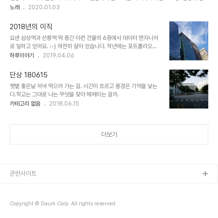
서 녹음하느라 실컷 부르진 못했지만 그래도 재밌게 녹음. compose & lyric by 신해철
노래
2020.01.03
song by pakddo record and edit by easy voice recorder (android),
garage band (Mac os) original MR from https://www.youtube.com/watch?
2018년의 이직
v=B-tLNSpkN2s 좁고 좁은 저 문으로 들어가는 길은 나를 깎고 잘라서 스스로 작아지는
요샌 삼성역과 선릉역 딱 중간 이런 건물의 6층에서 데이터 엔지니어
것뿐 이젠 버릴 것조차 거의 남은 게 없는데 문득 거울을 보니 자존심 하나가 남았네 두고온
로 일하고 있어요. :-) 여전히 살아 있습니다. 작년에는 포트폴리오를
고향 ..
꾸준히 정리하고,,, 기술의 뿌리를 찾아 방황하고... 여러번의 면접을
하루이야기
2019.04.06
통해... 2018 이직 정리 이직을 하였습니다. 생각보다 재미있고 배울
것이 많은 시간들에 감사하는 삶을 살려고 노력중이에요.
단상 180615
햇볕 좋은날 저녁 먹으러 가는 길. 시간이 흐르고 풍경은 기억을 낳는
다.학교는 그대로 나는 무엇을 찾아 헤메이는 걸까.
카테고리 없음
2018.06.15
더보기
관련사이트
Copyright © Daum Corp. All rights reserved.