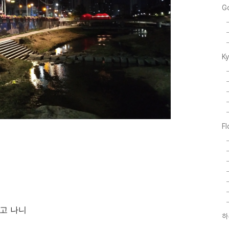
G
K
F
고 나니
하