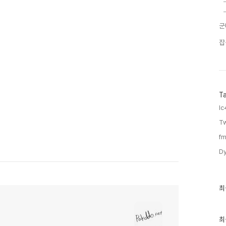
군
잡
T
lc
T
fm
Dy
최
최
근
글
과
인
최