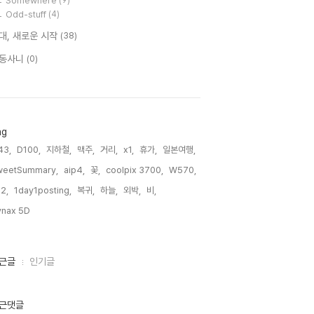
Somewhere
(9)
Odd-stuff
(4)
대, 새로운 시작
(38)
동사니
(0)
ag
43,
D100,
지하철,
맥주,
거리,
x1,
휴가,
일본여행,
weetSummary,
aip4,
꽃,
coolpix 3700,
W570,
2,
1day1posting,
복귀,
하늘,
외박,
비,
nax 5D,
근글
인기글
근댓글