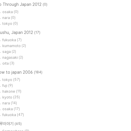
o Through Japan 2012
(0)
osaka
(0)
nara
(0)
tokyo
(0)
yushu, Japan 2012
(17)
fukuoka
(7)
kumamoto
(2)
saga
(2)
nagasaki
(2)
oita
(3)
low to japan 2006
(184)
tokyo
(57)
fuji
(9)
hakone
(11)
kyoto
(25)
nara
(14)
osaka
(17)
fukuoka
(47)
루이야기
(65)