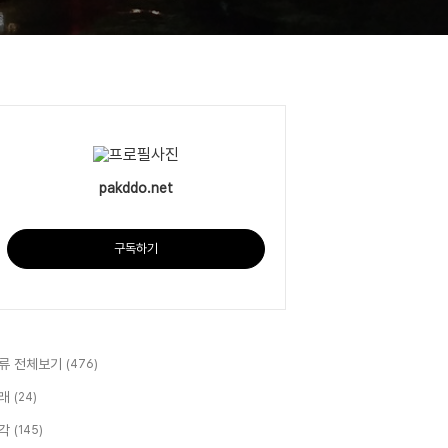
pakddo.net
구독하기
류 전체보기
(476)
래
(24)
각
(145)