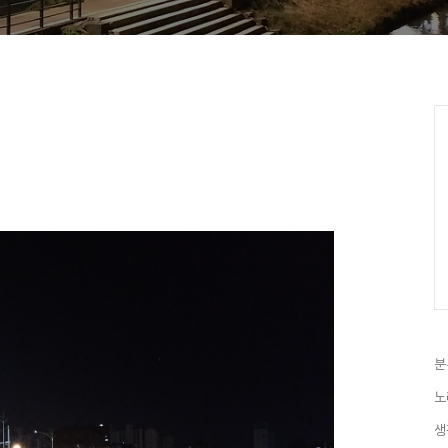
분
노
생