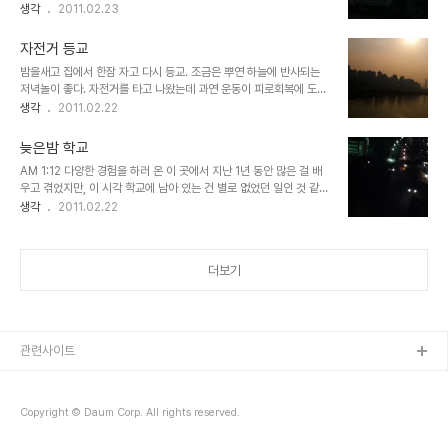
생각
2011.02.23
자전거 등교
밤을새고 집에서 한잠 자고 다시 등교. 조금은 뿌연 하늘에 반사되는
저녁놀이 좋다. 자전거를 타고 나왔는데 과연 운동이 피로회복에 도움
이 될까하는 생각도 잠시. 가빠오는 숨과 점점 몸에 열이 나는 기분을
생각
2011.02.22
즐기며 학교 가는 길. 봄이 오고 있구나, 내가 건강히 살아있구나를 동
시에 느끼게 해준 오랜만의 운동. :-) 좀 더 자주 해야지. 잠실대교에
늦은밤 학교
올라서 바라본 하늘사진은 실제로 보는것과는 차이가 크다. 바람탓인
AM 1:12 다양한 경험을 하러 온 이 곳에서 지난 1년 동안 많은 걸 배
가?
우고 겪었지만, 이 시각 학교에 남아 있는 건 별로 없었던 일인 것 같
다. 프로그램을 만들어내는... 창작의 작업. 내 안의 뭔가를 일깨우는
생각
2011.02.22
작업. 각오 단단히 하고 좀 더 열심히 힘내보자.
더보기
관련사이트
Copyright © Daum Corp. All rights reserved.