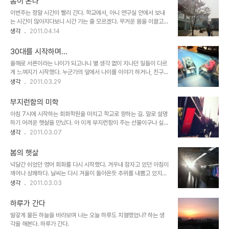
봄이 온다
려본다. 여행이 주는 긴장감이 서서히 몸안 가득히 퍼지기 시작한다.
이번주는 정말 시간이 빨리 간다. 학교에서, 아니 연구실 안에서 보내
4명의 일행이 반반씩 나뉘어 앉아 비행중. 실없는 농담을 주고받다가
는 시간이 많아지다보니 시간 가는 줄 모르겠다. 무거운 몸을 이끌고
창밖 풍경을 보며 설렘이 담긴 대화를 주거니 받거니 한다. 시간은 흐
회화 수업을 듣고 학교에 도착해 정신없이 걷다가 문득 바라본 나무가
생각
2011.04.14
르고 날틀은 점점 우리를 다른 세상으로 이끌어 간다. 출입국 신청서를
지 사이로 비친 햇살에 벗꽃잎이 투명히 비친다. 아 봄이 오는구나.
작성하다가 문득 바라본 창엔 희미하게 보이는 산과 하늘이 멀리까지
까마득하게 보인다. 몸도 마음도 붕..
30대를 시작하며...
올해로 서른이라는 나이가 되고나니 별 생각 없이 지나던 일들이 다르
게 느껴지기 시작했다. 누군가의 앞에서 나이를 이야기 하거나, 친구들
과 모여서 생일파티를 하던가 하는 일들에 좀 더 신중하게 되고 좀 더
생각
2011.03.29
의미를 부여하고 한 번 더 생각하게 된다. 어디에선가 '올해 서른입니
다.' 라고 말하기 전에 문득문득 내가 그 나이에 맞는 사람인지 고민해
부지런함의 미학
본다. "내가 그만큼 어른이 되었나?" 막 28세가 되었을 때, 2009년
아침 7시에 시작하는 회화학원을 마치고 학교로 향하는 길. 말로 설명
초입에 맞이했던 생일과 지금의 나는 무엇이 달라졌을까. 그 당시에 생
하기 어려운 햇살을 만났다. 아 이게 부지런함이 주는 선물이구나 싶더
일 파티를 하고선 촛불을 재활용 하겠다고 집에다 가져다 놨었는데 함
라.
생각
2011.03.07
께했던 친구들과는 요즘 연락조차 소원해진 상태. 생일이라고 한번 뭉
쳐야 하지 않냐고 이야기를 꺼내주고 돈이 있거나 없거나 바쁘거나 말
거나 한 데 모여 웃고 떠들 ..
봄의 햇살
넉달간 쉬었던 영어 회화를 다시 시작했다. 겨우내 잠자고 있던 아침이
깨어나 상쾌하다. 날씨는 다시 겨울이 돌아온듯 추위를 내뿜고 있지만
지하철역에서 만난 햇살은 봄이 오고 있음을 말하고 있다.
생각
2011.03.03
하루가 간다
발갛게 물든 하늘을 바라보며 나는 오늘 하루도 치열했었나? 하는 생
각을 해본다. 하루가 간다.