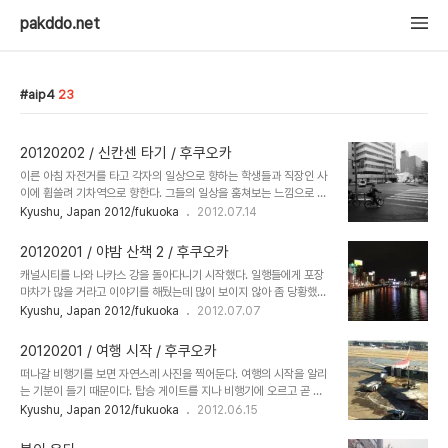
pakddo.net
aip4
23
20120202 / 신칸센 타기 / 후쿠오카
이른 아침 자전거를 타고 각자의 일상으로 향하는 학생들과 직장인 사
이에 휩쓸려 기차역으로 향한다. 그들의 일상을 훔쳐보는 느낌으로 아
침 거리를 걷는다. 오늘부터 3일간은 규슈 레일 패스를 이용한 일정.
Kyushu, Japan 2012/fukuoka
2012.07.14
그리 춥지 않은 날씨지만 쌓인 눈이 아직 남아 있다. 사이사이로 얼굴
을 내민 색색의 꽃들이 봄을 알리는 것 같아 반갑다. 오히려 하얀 눈과
20120201 / 야밤 산책 2 / 후쿠오카
어우러져 그 빛깔이 더 도드라져 보이는지도 모르겠다. JR 하카타역
캐널시티를 나와 나카스 강을 돌아다니기 시작했다. 일행들에게 포장
에 거의 다 왔을 무렵 흐릿했던 하늘 사이로 파란빛이 보인다. 날씨가
마차가 많을 거라고 이야기를 해뒀는데 많이 보이지 않아 좀 당황했다.
좀 좋았으면 좋겠는데... 과연 오늘은 어떤 날씨와 풍경들을 보게 될지
맥주 한 캔 마시자고 제안을 했고 다들 자연스레 맥주를 들고 걷기 시
Kyushu, Japan 2012/fukuoka
2012.07.07
설렌다. 역에 도착하자마자 한국에서 미리 구매해간 레일패스 교환증
작했다. 걸으면서, 맥주를 홀짝이면서 여행지에서 맞이하는 첫날밤의
을 꺼내 들었다. 미도리 구치라고 쓰여있는 곳은 다 같은 줄 알고 아무
기운이 점차 취기가 되어 몸속 깊숙이 퍼진다. 포장마차에서 술 한잔할
데나 들어갔었는데 여기서 바..
20120201 / 여행 시작 / 후쿠오카
까 해서 유심히 몇 군데를 살폈지만 크게 구미가 당기는 집이 없어 걸
떠나갈 비행기를 보면 자연스레 사진을 찍어둔다. 여행의 시작을 알리
음만 재촉한다. 다만, 포장마차 한 켠에서 따스하고 하얀 연기를 피워
는 기분이 들기 때문이다. 탑승 게이트를 지나 비행기에 오르고 곧 이
내는 주전자에 눈길이 간다. 추운 날씨는 아니지만 어쩐지 국물 음식이
륙을 시작한다. 아. 이제야 정말 떠나는구나 싶다. 이번 여행에는
Kyushu, Japan 2012/fukuoka
2012.06.15
먹고 싶어지는 풍경. 텐진 중앙공원을 지나 문 닫힌 상점 거리를 걷는
t'way 항공을 이용했다. 저가 항공사이긴 하지만 적당히 깔끔하고 기
다. 강가를 따라 길게 이어지는 나카스 가와바타 상점 거리는 9시가
내식도 적당히 주는 편. 주스를 몇잔 더 얻어 마시고는 창밖을 기웃거
채 되지 않은 시간인데도 한산하기만..