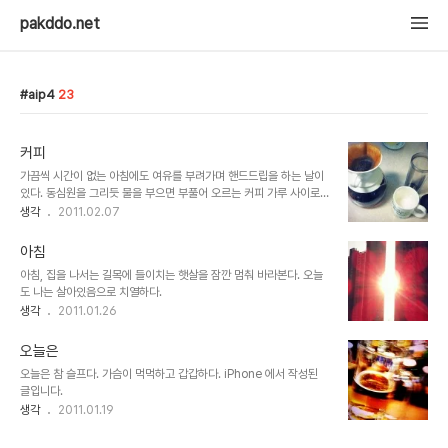
pakddo.net
aip4
23
커피
가끔씩 시간이 없는 아침에도 여유를 부려가며 핸드드립을 하는 날이
있다. 동심원을 그리듯 물을 부으면 부풀어 오르는 커피 가루 사이로
짙은 갈색빛 물이 떨어지는 소리가 들리기 시작한다. 빗소리같기도 하
생각
2011.02.07
고 시냇물 흐르는 소리같기도 한 소리를 듣고 있다보면 괜시리 맘이 조
금 느긋해진다. 잠깐 여유 찾기엔 이만한 취미도 없는 듯 하다. 연휴가
아침
지난 흔적을 커피로 씻는 중...
아침, 집을 나서는 길목에 들이치는 햇살을 잠깐 멈춰 바라본다. 오늘
도 나는 살아있음으로 치열하다.
생각
2011.01.26
오늘은
오늘은 참 슬프다. 가슴이 먹먹하고 갑갑하다. iPhone 에서 작성된
글입니다.
생각
2011.01.19