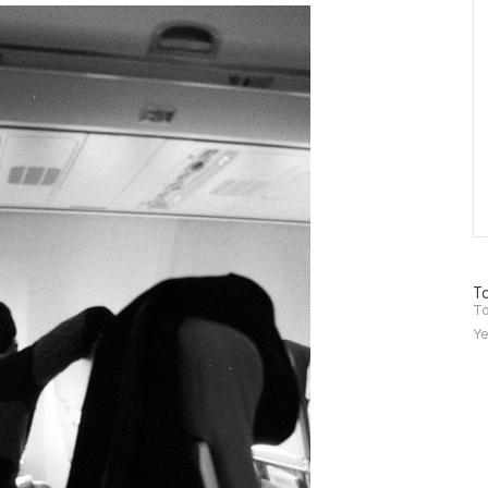
방
To
문
To
자
Ye
수