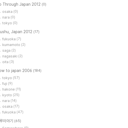
o Through Japan 2012
(0)
osaka
(0)
nara
(0)
tokyo
(0)
yushu, Japan 2012
(17)
fukuoka
(7)
kumamoto
(2)
saga
(2)
nagasaki
(2)
oita
(3)
low to japan 2006
(184)
tokyo
(57)
fuji
(9)
hakone
(11)
kyoto
(25)
nara
(14)
osaka
(17)
fukuoka
(47)
루이야기
(65)