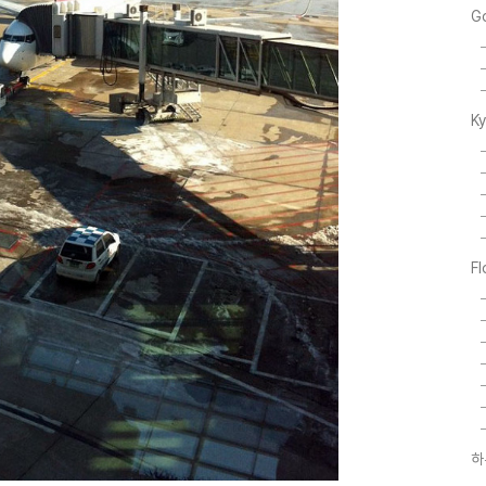
G
K
F
하