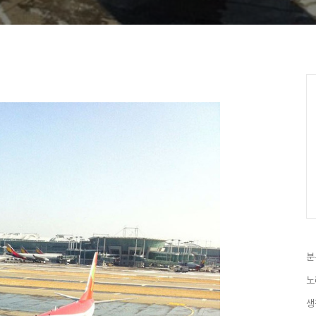
분
노
생