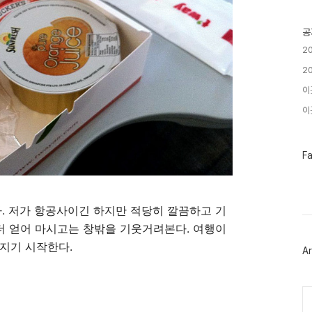
기
글
공
2
2
이
이곳
페
F
이
스
북
트
다. 저가 항공사이긴 하지만 적당히 깔끔하고 기
위
터
 더 얻어 마시고는 창밖을 기웃거려본다. 여행이
플
러
지기 시작한다.
Ar
그
인
Ca