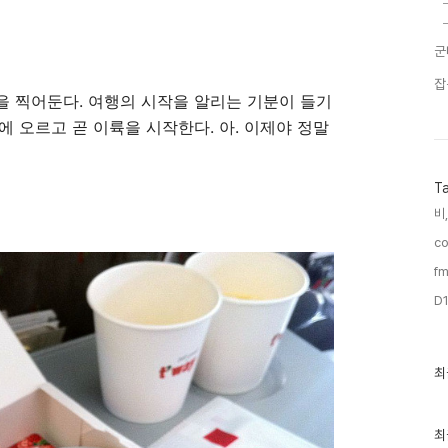
군
잡
 찍어둔다. 여행의 시작을 알리는 기분이 들기
 오르고 곧 이륙을 시작한다. 아. 이제야 정말
T
비,
co
fm
D1
최
최
근
글
과
인
최