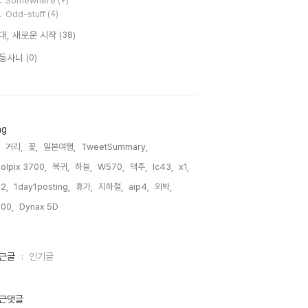
Somewhere
(9)
Odd-stuff
(4)
대, 새로운 시작
(38)
동사니
(0)
ag
거리,
꽃,
일본여행,
TweetSummary,
olpix 3700,
복귀,
하늘,
W570,
맥주,
lc43,
x1,
2,
1day1posting,
휴가,
지하철,
aip4,
외박,
00,
Dynax 5D,
근글
인기글
근댓글