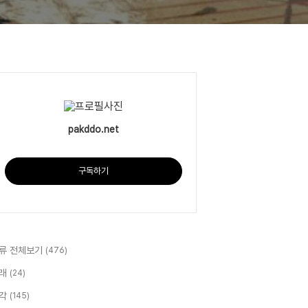
pakddo.net
구독하기
류 전체보기
(476)
래
(24)
각
(145)