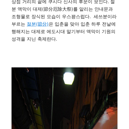
상점 거리의 끝에 쿠시다 신사의 후문이 보인다. 절
분 액막이 대제(節分厄除大祭)를 알리는 안내문과
조형물로 장식된 모습이 우스꽝스럽다. 세쓰분이라
부르는
절분(節分)
은 입춘을 맞아 입춘 하루 전날에
행해지는 대제로 에도시대 말기부터 액막이 기원의
성격을 지닌 축제란다.