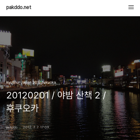
pakddo.net
Kyushu, Japan 2012/fukuoka
20120201 / 야밤 산책 2 /
후쿠오카
pakddo
2012. 7. 7. 17:09