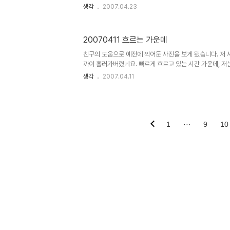
부를때까지 맥주를 마셨습니다. 사진도 좀 찍었고 반가운 
생각
2007.04.23
사흘은 너무 짧은 것 같아요. 곧 돌아오겠습니다. 안녕히계세
20070411 흐르는 가운데
친구의 도움으로 예전에 찍어둔 사진을 보게 됐습니다. 저 
까이 흘러가버렸네요. 빠르게 흐르고 있는 시간 가운데, 저는
는건지 의문을 던져봅니다. ^^ 조금씩 혼자만의 시간을 늘려
생각
2007.04.11
있는 생활. 하루하루에 만족하며 살고 있습니다. 잘 지내고 있습
이 글을 올리다가 좀 쉬려니 근질근질하네요. -_-; 정작 할
해지면 그 소중함을 깨닫게 되는건 왜그럴까요. 헐~
1
···
9
10