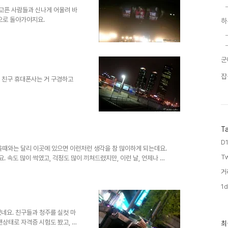
보고픈 사람들과 신나게 어울려 바
으로 돌아가야지요.
하
군
잡
 친구 휴대폰사는 거 구경하고
T
D1
있을때와는 달리 이곳에 있으면 이런저런 생각을 참 많이하게 되는데요.
T
. 속도 많이 썩였고, 걱정도 많이 끼쳐드렸지만, 이런 날, 언제나 따
싶어요. 고맙습니다. 사랑합니다. 무척 상투적인 말이긴 하지만, 그만
거
노래하는 유행가 가사들을 유심히 듣다보면,. 그 노래들의 '그대'가 부
1d
라는 이름을 담은 마음들은 그리 큰 차이가 없는 건가봐요.^^; 당신
 한편.. 어..
었네요. 친구들과 청주를 실컷 마
최
깬상태로 자격증 시험도 봤고, 배
최