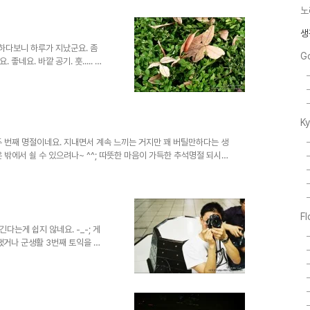
 앞으로 뭘 할 수 있을지 고민해
노
생
 하다보니 하루가 지났군요. 좀
G
네요. 바깥 공기. 훗..... 그
 어색한 계절같아요. 다들 감기
K
맞는 두 번째 명절이네요. 지내면서 계속 느끼는 거지만 꽤 버틸만하다는 생
은 밖에서 쇨 수 있으려나~ ^^; 따뜻한 마음이 가득한 추석명절 되시길
F
는게 쉽지 않네요. -_-; 게
쨌거나 군생활 3번째 토익을 보
... 친구들 보러 또 나가봅니