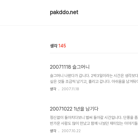
pakddo.net
생각
145
20071118 슬그머니
슬그머니 나왔다가 갑니다. 2박3일이라는 시간은 생각보다 
싶은 것들 조금씩 남기고, 흘리고 갑니다. 아쉬움을 남겨둬
요. 시간은 빠르게 흐르고 있고 벌써 한 해를 마무리할 시
생각
2007.11.18
날씨 조심하시고 바깥 다니실 때 옷깃 단단히 여미시길...
20071022 1년을 남기다
정신없이 돌아치다보니 벌써 돌아갈 시간입니다. 단풍을 좀 
반가운 사람도 많이 만났고 함께 나눴던 재미있는 이야기들도
또 나올때까지 언제나 행복하시길. (이래봤자 금방 나옵니다만.
생각
2007.10.22
제대가 정확히 1년이 남았어요. 아직 멀었다는 생각도 들고