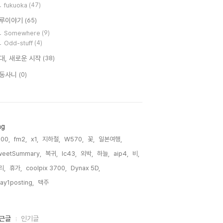
fukuoka
(47)
루이야기
(65)
Somewhere
(9)
Odd-stuff
(4)
대, 새로운 시작
(38)
동사니
(0)
ag
00,
fm2,
x1,
지하철,
W570,
꽃,
일본여행,
weetSummary,
복귀,
lc43,
외박,
하늘,
aip4,
비,
리,
휴가,
coolpix 3700,
Dynax 5D,
ay1posting,
맥주,
근글
인기글