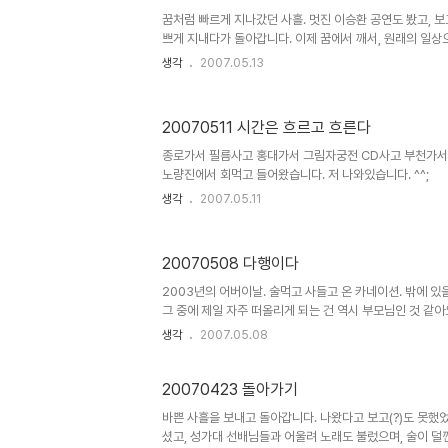
꿈처럼 빠르게 지나갔던 사흘. 멋진 이승환 공연도 봤고, 
쁘게 지내다가 돌아갑니다. 이제 꿈에서 깨서, 원래의 일상
생각
2007.05.13
20070511 시간은 흐르고 흐른다
종로가서 필름사고 홍대가서 그림자궁전 CD사고 부천가서
노량진에서 회먹고 들어왔습니다. 저 나와있습니다. ^^;
생각
2007.05.11
20070508 다행이다
2003년의 어버이날. 술먹고 사들고 온 카네이션. 밖에 
그 중에 제일 자주 떠올리게 되는 건 역시 부모님인 것 같아요
뜻하게 바라봐 주셔서 감사하다고 고맙다고 꼭 말씀 드리고 
생각
2007.05.08
큼 진실된 말이기도 한 것 같아요. 길거리에 가득히 사랑을 
모님이라도 충분히 공감할 수 있다고 생각하게 되요.. 사랑이
의 아들임에 감사합니다. 당신의 아들일 수 있어서 다행이에요.
20070423 돌아가기
바쁜 사흘을 보내고 돌아갑니다. 나왔다고 보고(?)도 못했
셨고, 성가대 선배님들과 어울려 노래도 불렀으며, 술이 덜