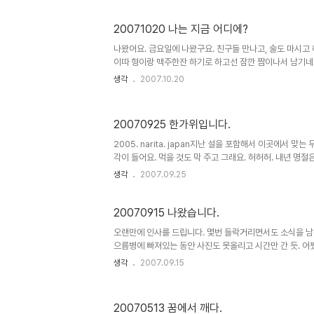
내가 남들보다 조금 늦은 나이에 군대에 가서 이룬 건 뭐고,
보는 오늘이 되길 바래봅니다.
20071020 나는 지금 어디에?
나왔어요. 금요일에 나왔구요. 친구들 만나고, 술도 마시고
이따 형이랑 맥주한잔 하기로 하고선 잠깐 짬이나서 남기네요. 좋
나저나 -_- 갑자기 너무 추워졌어요. 가을은 가을인데 뭔가
생각
2007.10.20
조심하시길..
20070925 한가위입니다.
2005. narita. japan지난 설을 포함해서 이곳에서 
각이 들어요. 먹을 것도 막 주고 그래요. 허허허. 내년 명절
바랍니다.
생각
2007.09.25
20070915 나왔습니다.
오랜만에 인사를 드립니다. 몇번 들락거리면서도 소식을 남긴다
으름병에 빠져있는 동안 사진도 못올리고 시간만 간 듯. 어
기위해 나와있습니다. 내일보는 시험 좋은 결과가 있길 바라며
생각
2007.09.15
다.
20070513 꿈에서 깨다.