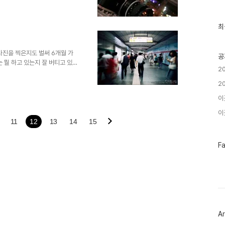
근
얼굴들도 많이 봤습니다. 그래도
글
요. ^^
과
인
최
기
글
사진을 찍은지도 벌써 6개월 가
공
 뭘 하고 있는지 잘 버티고 있
2
나가고, 공부도 하고 책도 볼 수
니다. postScript 매일같
2
 수 있을때는 모르다가 뭔가 부족
이
이곳
11
12
13
14
15
페
F
이
스
북
트
위
터
플
러
Ar
그
인