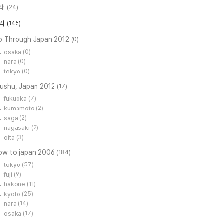
래
(24)
각
(145)
o Through Japan 2012
(0)
osaka
(0)
nara
(0)
tokyo
(0)
yushu, Japan 2012
(17)
fukuoka
(7)
kumamoto
(2)
saga
(2)
nagasaki
(2)
oita
(3)
low to japan 2006
(184)
tokyo
(57)
fuji
(9)
hakone
(11)
kyoto
(25)
nara
(14)
osaka
(17)