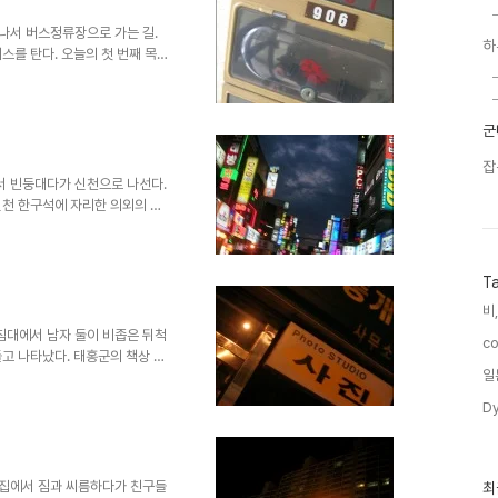
든 동네라 은근히 반갑다. 주소를
.
 집을 나서 버스정류장으로 가는 길.
하
스를 탄다. 오늘의 첫 번째 목적
기사 필기가 덜컥 붙어서 실기
들. 정보산업고 다니는 아이들인
 동부지사 건물. 한참을 기다려
군
 확인했을 땐 필요 없다고 하더
번째 목적지는 동국대학교. 그리
잡
. 서류를 꼼꼼히..
 집에서 빈둥대다가 신천으로 나선다.
신천 한구석에 자리한 의외의 파
 버터냄새가 아직 남아있는 따뜻
지 조용하다. 샐러드와 파스타를
서 가끔씩 이런시간을 나에게 선
T
분위기를 만들어준다. 아. 느긋
인상적인. 딱히 주문하지 않았는데
비,
설레는 느낌. 저녁..
 싱글침대에서 남자 둘이 비좁은 뒤척
co
고 나타났다. 태홍군의 책상 풍
일
치없이 돼지갈비를 얻어먹었다. 태
로 간다. 둘이 이런 사진을 찍
Dy
운 듯. 통로속을 흐르는 사람의
한 쿠폰 속에도 돈 모양이 들어
준 새 신발에 끈을 곱게 끼어 본
러 다시 나섰..
최
 종일 집에서 짐과 씨름하다가 친구들
최