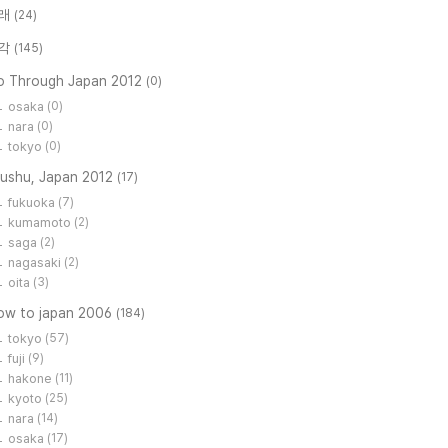
래
(24)
각
(145)
o Through Japan 2012
(0)
osaka
(0)
nara
(0)
tokyo
(0)
yushu, Japan 2012
(17)
fukuoka
(7)
kumamoto
(2)
saga
(2)
nagasaki
(2)
oita
(3)
low to japan 2006
(184)
tokyo
(57)
fuji
(9)
hakone
(11)
kyoto
(25)
nara
(14)
osaka
(17)