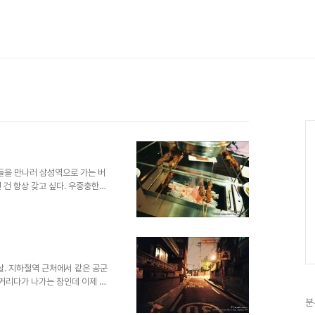
 친구들을 만나러 삼성역으로 가는 버
 건 항상 갖고 싶다. 우중충한
욱해 가까운 곳도 잘 보이지 않
 여전히 사람이 많다. 피자집에
3의 볼륨을 조금 키우고 이어폰
 미스터 피자에서 지우, 준정,
llei Flex. 이안 반사식 필
..
 휴가날. 지하철역 근처에서 같은 공군
둥거리다가 나가는 참인데 이제 서
 우쭐해진다. 역시 가까운데가 최
분
경하던 중.. Richo Auto