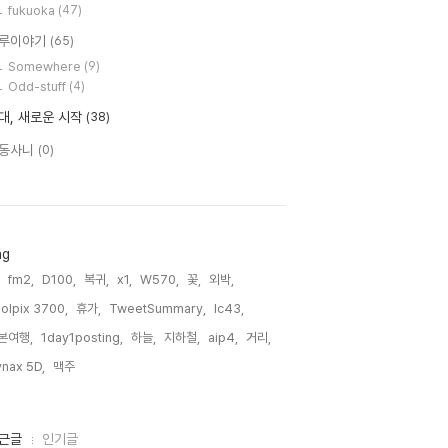
fukuoka
(47)
루이야기
(65)
Somewhere
(9)
Odd-stuff
(4)
대, 새로운 시작
(38)
동사니
(0)
ag
fm2,
D100,
복귀,
x1,
W570,
꽃,
외박,
olpix 3700,
휴가,
TweetSummary,
lc43,
본여행,
1day1posting,
하늘,
지하철,
aip4,
거리,
nax 5D,
맥주,
근글
인기글