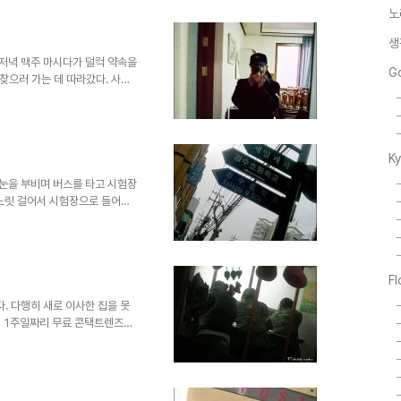
번에 꺼내놓은 건 Rollei 35.
노
싼... -_-; 어쨌거나 사람들에
가 밥을 안먹었다고 해서 맥도날
생
 전날 저녁 맥주 마시다가 덜컥 약속을
G
찾으러 가는 데 따라갔다. 사실
을 새로 끼우고 바나나 우유를 마
반짝이고 있다. 화창한 날씨. 빈
만한 게 있나 살펴보다가, 그냥
나서 그런지, 평일이라서 그런지
K
장이 한눈에 들어온다. 돈까스를
킨 소바세트..
 졸린 눈을 부비며 버스를 타고 시험장
릿느릿 걸어서 시험장으로 들어선
험을 보러 오면 고등학교, 중학교
다. 기출문제들을 꺼내 놓고 시험
다 싶다. 그래도 뭐. ^^; 멍하니
진작에 제대하고 졸업을 앞둔 친
F
고 (별일 있으면 안 된다. -_-)
나왔다. 다행히 새로 이사한 집을 못
서 1주일짜리 무료 콘택트렌즈를
렵다. 약속이 생겨 나가는 길.
 풍경. 버스를 타고 길을 나선
. 서울숲 근처에서 내려 걷는다.
니 색다른 기분. 봄 내음이 촘촘