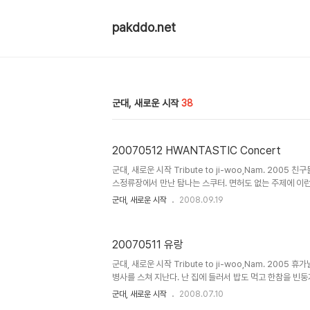
pakddo.net
군대, 새로운 시작
38
20070512 HWANTASTIC Concert
군대, 새로운 시작 Tribute to ji-woo,Nam. 2005
스정류장에서 만난 탐나는 스쿠터. 면허도 없는 주제에 이런
날씨. 버스를 기다린다. 잠실대교를 건너는 중간. 안개가 자
군대, 새로운 시작
2008.09.19
는다. 버스에서 내려 사람의 물결 속으로 풍덩. COEX에는
있다는 친구들을 찾아 걷는다. 사람 많은 곳엘 갈 때면 MP
을 만지작거리면서 나 혼자만의 공간을 만들어 가며 걷는다.
20070511 유랑
창우를 만남.지우는 뭔가 또 탐나는 물건을 가지고 나타났다. Ro
름 카메라. 연세가 꽤 되신 물건이신데도 상태가 좋다. 중형카
군대, 새로운 시작 Tribute to ji-woo,Nam. 2005
병사를 스쳐 지난다. 난 집에 들러서 밥도 먹고 한참을 빈
울에 도착한 모양이다. 고생 많구만... 별것도 아닌데 괜히
군대, 새로운 시작
2008.07.10
고야. -_-; 강변역에서 지우를 만났다. 이쁜 카메라를 꺼내서 구