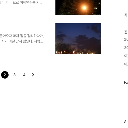
근
갑다. 미국으로 어학연수를 거의
글
한 걸 먹게 하고 싶어서 감자탕
과
하는 순간. 치열한 숟가락질이 시
인
최
당히 맥주를 마시러 wa bar에
기
글
키고 본다. 세심히 맥주를 고르
돈다. 쓴맛이 입을 가득 메우고 난
공
 집에 돌아오자 마자 짐을 정리하다가,
2
이사가 며칠 남지 않았다. 서랍을
나씩 읽어가다 보니 그 때의 기
2
 헤어나오고 보니, 대략 내방의
이
에서 허우적 대다가 니티랜드
 금방금방 오던 지하철이 조금씩 늦장을
이곳
 보기로 했다. 조금 아쉽다. 문
2
3
4
페
F
이
스
북
트
위
터
플
러
Ar
그
인