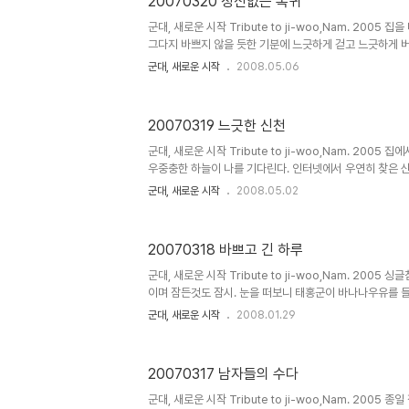
20070320 정신없는 복귀
히 박힌 하늘도 힐끔. 2년 동안 사는 동안 생각보다 정이 
바꾸기 전에 도착한 우편물들을 챙겨 다시 길을 나선다. 또 .
군대, 새로운 시작 Tribute to ji-woo,Nam. 2005
그다지 바쁘지 않을 듯한 기분에 느긋하게 걷고 느긋하게 버
지는 산업인력공단 동부지사. 별생각 없이 치렀던 정보처리
군대, 새로운 시작
2008.05.06
시험을 보려면 서류를 내야 한다. 버스에서 만난 고등학생
가? 왁자지껄해서 꽤 정신이 없다. 조금 구석진 곳에 자리한
서류를 접수하려 했더니 뭔가 모자라단다. 몇 번이나 전화로
20070319 느긋한 신천
니 ㅜ.ㅡ 어쨌거나 다음 약속을 향해 지하철에 오른다. 두 
로 향하는 지하철에서 만난 탐나는 접는 자전거 brompton
군대, 새로운 시작 Tribute to ji-woo,Nam. 2005
우중충한 하늘이 나를 기다린다. 인터넷에서 우연히 찾은 
스타집. 알루메 근처에서 일하느라 바쁜 친구를 불러냈다.
군대, 새로운 시작
2008.05.02
한 빵. 한가로운 이야기. 평일 저녁인데다 좀 일러서 그런
시켜놓고 느긋한 기분으로 즐겨준다. 자꾸만 여유가 없어져
물할 필요가 있다. 단단히 박힌 벽돌들이 빛을 받아 아늑한 
20070318 바쁘고 긴 하루
해서 좋다. 접시를 비워간다. 매콤한 토마토 파스타가 꽤 
서비스로 주신 티라미스. '행복하세요.'라는 말은 왠지 가슴 
군대, 새로운 시작 Tribute to ji-woo,Nam. 2005
이며 잠든것도 잠시. 눈을 떠보니 태홍군이 바나나우유를 들
경. 아아. 수줍어라. 태홍. 태홍군네 가족 외식에 끼어 염
군대, 새로운 시작
2008.01.29
홍군과 함께 20분에 한 대 씩 오는전철을 타기위해 도농역으
으며 놀다보니 벌써 왕십리. 서울과 남양주는 생각보다 가까
물결속에 휩쓸려 열차를 갈아타고 집으로 향한다. 손가락만
20070317 남자들의 수다
서 있다. 길가에서 발견한 씁쓸한 삶의 모습. 태홍이가 사다
다. 아이 이쁘다. 집에서 잠깐 이삿짐을 싸다가, 지우를 만나
군대, 새로운 시작 Tribute to ji-woo,Nam. 2005