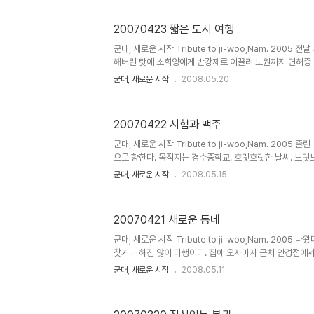
Half. 귀엽다. 그 너머로 흐릿하게 육군 아즈씨들이 보인다. 이
이건 항상 탐나는 카메라. 모양도 예쁘고 사진도 잘나오지만 비
20070423 짧은 도시 여행
휩쓸려 지하철에 오른다. 종로에 들렀다. 필름을 샀고 지우
드에... 빅맥을 시켰다. 웅얼웅얼 ..
군대, 새로운 시작 Tribute to ji-woo,Nam. 2005
해버린 탓에 소희양에게 반강제로 이끌려 노원까지 면허증 
할 일도 없었다. -_-; 소희가 이것저것 신청하는 동안 필름
군대, 새로운 시작
2008.05.20
신다. 한참을 기다려서 면허증을 찾고 나오니 면허시험장이 
둥빈둥 걸어서 늦은 점심을 먹으러 간다. 근처에 뭔가 먹을
노원역에 있는 롯데백화점 꼭대기로 올라갔다. 끼니때가 지
20070422 시험과 맥주
한가로운 돈까스 집에 들어앉아 창밖을 바라본다. 면허시험
시키니 먼저 가져다주는 깨 방망이. 살살 갈아준다. 내가 시
군대, 새로운 시작 Tribute to ji-woo,Nam. 2005
으로 향한다. 목적지는 경수중학교. 흐릿흐릿한 날씨. 느
다. 가방 멘 사람들이 아침 일찍 움직이는 모습들. 가끔 시
군대, 새로운 시작
2008.05.15
다닐 적 생각이 난다. 별 신날 것도 없던 그때가 조금 그립
준비를 한다. 흠... 실기 시험이라고는 해도 객관식. 좀 이상하
두리번거리다가 보니 교실 한편에서 대학 동기를 만났다. 
20070421 새로운 동네
구를 여기서 보다니 세상 정말 좁다. 뭐 별일 없이 시험이 끝나
친구를 꼬셔 점심을 얻어먹으러 근처 허름한 중국집..
군대, 새로운 시작 Tribute to ji-woo,Nam. 2005 
찾거나 하진 않아 다행이다. 집에 오자마자 근처 안경점에
받았다. 왠지 써보고 싶어서 받았는데 눈에 끼우기가 무척 어
군대, 새로운 시작
2008.05.11
전에 살던 곳에서 부대로 가는 길목이라 낯선 듯 익숙한 주변
다. 새로 이사한 동네에서 전에 살던 곳으로 출발. 볕이 좋다
한가한 토요일 오전. 익숙한 길이지만 이사하고 나서 지나려