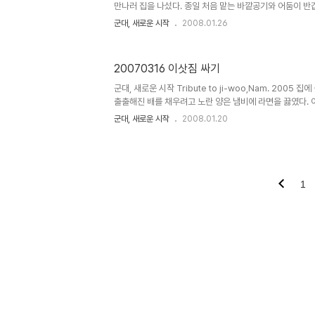
만나러 집을 나섰다. 종일 처음 맡는 바깥공기와 어둠이 반
1년 만에 한국에 들른 태홍이와 친구들이 뭉쳤다. 뭔가 얼큰
군대, 새로운 시작
2008.01.26
을 먹으러 갔다. 일단.... 끓이고 본다. 탐스럽게 끓기 시작
작. 순식간에 밥까지 비벼먹고 황폐해진 식탁을 뒤로한다. 적
갔다. 뜬금없이 씁쓸한 기네스가 마시고 싶어져서는 일단 시
20070316 이삿짐 싸기
는 준정군의 섬섬옥수?! 음... 먹다 보니 좀 과하게 쓴맛이 
후의 약간의 달콤함. 그게 흑맥주를 마시는 이유가 아닐..
군대, 새로운 시작 Tribute to ji-woo,Nam. 2005
출출해진 배를 채우려고 노란 양은 냄비에 라면을 끓였다. 
뒤적이다가 일본여행 때 모아뒀던 영수증 뭉치를 찾았다. 하
군대, 새로운 시작
2008.01.20
분들이 떠올라 잠시 추억에 잠긴다. 추억에서 고개를 흔들며
짐꾸리기 상황은 딱 이 정도... 흑.... 한참을 짐뭉치의 늪
(http://nittyland.com) 모임이 있어 집을 나섰다.
부리길래 역 창밖으로 곧 떠나게 될 이동네를 조금 더 기억해
득 기록해 두고 싶어진 문자. 기사 필기 합격이로구..
1