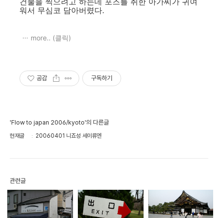
건물을 찍으려고 하는데 포즈를 취한 아가씨가 귀여
워서 무심코 담아버렸다.
more.. (클릭)
공감
구독하기
'Flow to japan 2006/kyoto'의 다른글
현재글
20060401 니죠성 세이류엔
관련글