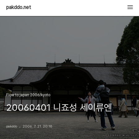
pakddo.net
Flow to japan 2006/kyoto
20060401 니죠성 세이류엔
pakddo
2006. 7. 21. 20:18