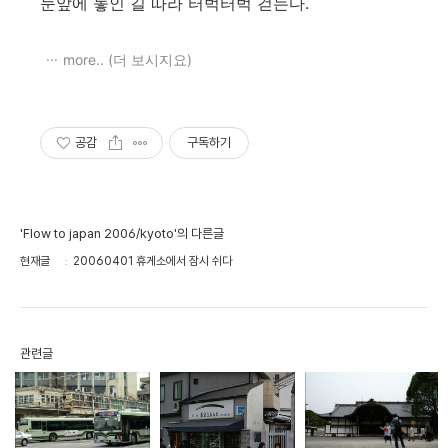
눈앞에 놓인 길 따라 터벅터벅 걷는다.
more.. (더 보시지요)
공감
구독하기
'Flow to japan 2006/kyoto'의 다른글
현재글
20060401 휴게소에서 잠시 쉬다
관련글