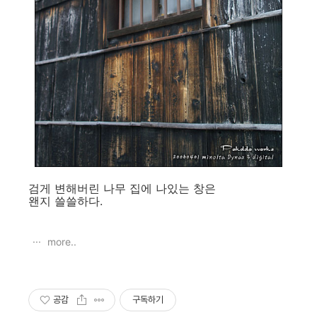
검게 변해버린 나무 집에 나있는 창은
왠지 쓸쓸하다.
more..
공감
구독하기