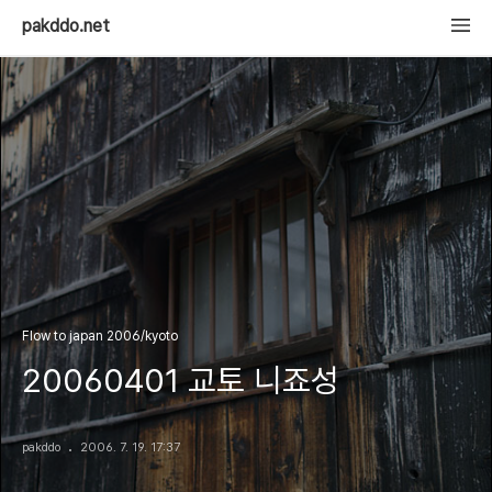
pakddo.net
Flow to japan 2006/kyoto
20060401 교토 니죠성
pakddo
2006. 7. 19. 17:37