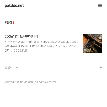
pakddo.net
장갑
1
20061111 오랜만입니다.
시간은 흐르고 흘러 11월도 점점 그 날짜를 채워가고 있습니다. 날씨도
많이 추워져서 장갑을 낄 정도의 날씨가 되었구요. 눈소식도 있었군요.
저는 저 먼 남쪽에서 집에서 멀지 않은 경기도의 어딘가로 자리를 옮겨
생각
2006.11.11
왔습니다. 일주일 조금 넘게 지낸 곳이지만 꽤 괜찮은 곳이에요. 사실
아직은 어리둥절합니다. 곧 적응하겠지요. 2년 동안 지내게 될 곳이니
까요. 어쨌거나 또 나왔습니다. '벌써 나왔어?' 라고 하실 분들이 분명
히 계실 거 압니다. 그래도 어쩌겠습니까 ^^ 6주만에 나오는 거네요.
관련사이트
이만큼의 시간은 '벌써'가 될 수도, '이제서야'가 될 수도 있는 거 잖아
요. 후훗 20대 중후반으로 분류될 날도 좀 있으면 다가오는군요. 그래
서 일까요. 제게는 생각보다 시간이 빠르게 흐르고 있습니다. 앞으로는
Copyright © Daum Corp. All rights reserved.
꽤 자주..