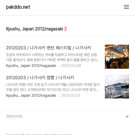
pakddo.net
Kyushu, Japan 2012/nagasaki
2
20120203 / 나가사키 랜턴 페스티벌 / 나가사키
조금씩 어두워지기 시작하는 거리를 뒤로하고 차이나타운 메인 상점
가로 들어선다. 축제 분위기가 가득한 색색의 등이 붉을 밝히고 있다.
이리저리 사람들에게 휩쓸려 걷다 보니 뭔가 이벤트를 진행하는지 사
Kyushu, Japan 2012/nagasaki
2013.02.08
람들이 웅성거리며 서 있다. 마이크를 타고 울리는 남자 진행자의 목소
리가 유쾌하게 걸음을 붙잡는다. 얼마 지나지 않아 길거리를 가득 메운
20120203 / 나가사키 짬뽕 / 나가사키
관객들 앞에서 화려한 기예 공연이 시작되었다. 분위기가 흥겨워 누가
나가사키 여행 시작! 크게 보기 나가사키 역을 나오자마자 거대한 등이
뭐랄 거 없이 그대로 서서 얼마간 공연을 지켜보고 섰다. 줄에 걸쳐진
우릴 맞이 한다. 도착하자마자 허기지기도 하고 나가사키 하면 생각나
도구를 가지고 묘기를 펼치는 아저씨와 소녀들의 모습이 활기차다. 멋
는건 역시나 짬뽕이라 일단 먹고 돌아다니기로 했다. 가이드북과 지도
Kyushu, Japan 2012/nagasaki
2013.01.23
진 동작이 나올 때마다 터져 나오는 박수와 함성에 괜스레 보는 나도
등등에서 얻어낸 정보로 정한 곳은 나가사키항 근처 쇼핑센터에 있는
가슴이 두근거린다. 신난다. 재밌다. 길가다 마주친 고급스러운 카스텔
짬뽕집. 음식의 때깔과 주먹밥에 카스텔라까지 곁들인 셋트구성이 참
라 집엘 들렀다. 이즈미야 본점(和泉屋..
맘에 들었다. 비쥬얼이 뛰어나기에 보다 적극적인 기념촬영에 돌입했
다. 짬뽕과의 만남을 반가워하는 모자쓴 1인. 웃는듯 마는듯한 규수의
관련사이트
입모양도 관람 포인트? -_-;국내 모 회사의 나가사끼 짬뽕은 걸죽한
국물에 칼칼한 맛이 포인트를 주어 꽤나 맛있는 편인데, 그걸 기대해서
그런지 약간은 비릿한 맛에 무미건조한 느낌. 규수 앞에 있는 면 이름