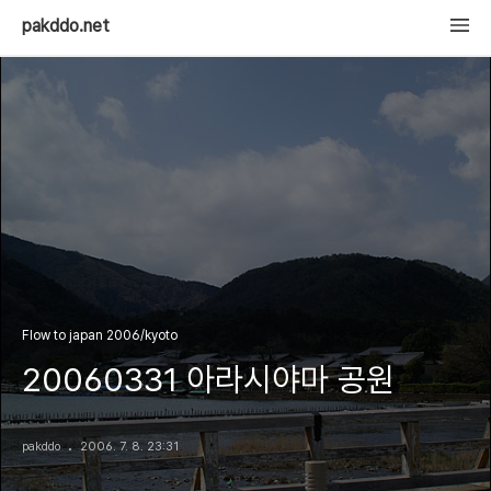
pakddo.net
Flow to japan 2006/kyoto
20060331 아라시야마 공원
pakddo
2006. 7. 8. 23:31