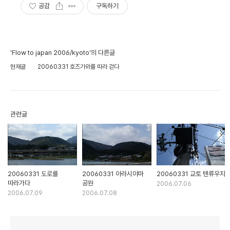
공감
구독하기
'Flow to japan 2006/kyoto'의 다른글
현재글
20060331 호즈가와를 따라 걷다
관련글
20060331 도로를
20060331 아라시야마
20060331 교토 텐류우지
따라가다
공원
2006.07.06
2006.07.09
2006.07.08