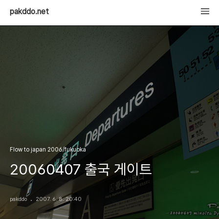
pakddo.net
Flow to japan 2006/fukuoka
20060407 출국 게이트
pakddo
2007. 6. 8. 20:40