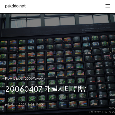
pakddo.net
Flow to japan 2006/fukuoka
20060407 캐널시티 탐방
pakddo
2007. 5. 31. 17:30