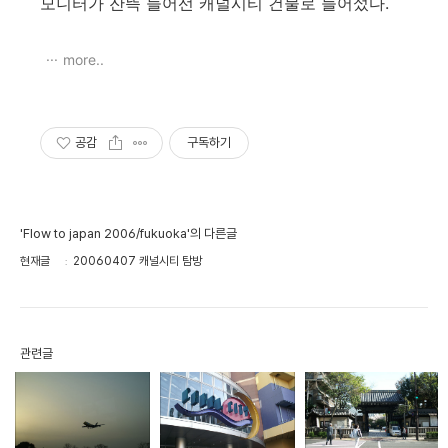
모니터가 잔뜩 들어선 캐널시티 건물로 들어섰다.
more..
공감
구독하기
'Flow to japan 2006/fukuoka'의 다른글
현재글
20060407 캐널시티 탐방
관련글