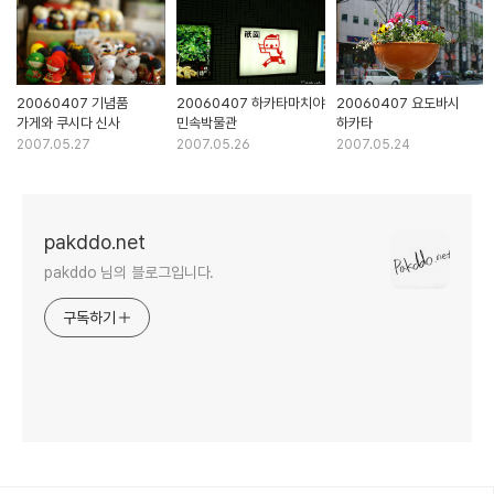
20060407 기념품
20060407 하카타마치야
20060407 요도바시
가게와 쿠시다 신사
민속박물관
하카타
2007.05.27
2007.05.26
2007.05.24
pakddo.net
pakddo 님의 블로그입니다.
구독하기