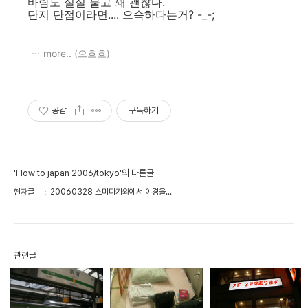
바람도 실실 불고 꽤 괜찮다.
단지 단점이라면.... 으슥하다는거? -_-;
more.. (으흐흐)
공감
구독하기
'Flow to japan 2006/tokyo'의 다른글
현재글
20060328 스미다가와에서 야경을...
관련글