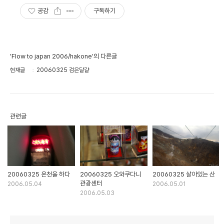
공감
구독하기
'Flow to japan 2006/hakone'의 다른글
현재글
20060325 검은달걀
관련글
20060325 온천을 하다
20060325 오와쿠다니
20060325 살아있는 산
관광센터
2006.05.04
2006.05.01
2006.05.03