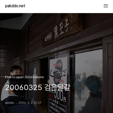
pakddo.net
Flow to japan 2006/hakone
20060325 검은달걀
pakddo
2006. 5. 2. 21:27