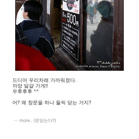
드디어 우리차례 가까워졌다.
까망 달걀 가게!!
우후후후 ^^
어? 왜 창문을 하나 둘씩 닫는 거지?
more.. (문닫는다?)