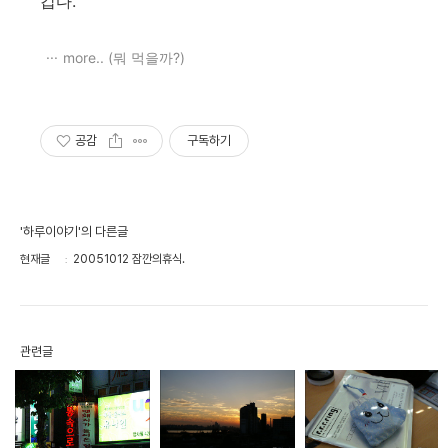
갑다.
more.. (뭐 먹을까?)
공감
구독하기
'하루이야기'의 다른글
현재글
20051012 잠깐의휴식.
관련글